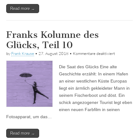
Read more →
Franks Kolumne des
Glücks, Teil 10
für
by
Frank Krause
•
27. August 2018
•
Kommentare deaktiviert
Franks
Kolumne
Die Saat des Glücks Eine alte
des
Glücks,
Geschichte erzählt: In einem Hafen
Teil
an einer westlichen Küste Europas
10
liegt ein ärmlich gekleideter Mann in
seinem Fischerboot und döst. Ein
schick angezogener Tourist legt eben
einen neuen Farbfilm in seinen
Fotoapparat, um das…
Read more →