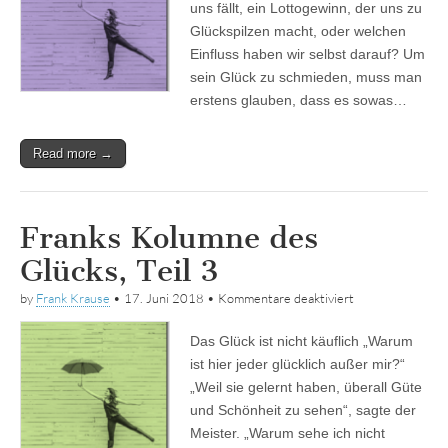
uns fällt, ein Lottogewinn, der uns zu
4
Glückspilzen macht, oder welchen
Einfluss haben wir selbst darauf? Um
sein Glück zu schmieden, muss man
erstens glauben, dass es sowas…
Read more →
Franks Kolumne des
Glücks, Teil 3
für
by
Frank Krause
•
17. Juni 2018
•
Kommentare deaktiviert
Franks
Kolumne
Das Glück ist nicht käuflich „Warum
des
Glücks,
ist hier jeder glücklich außer mir?“
Teil
„Weil sie gelernt haben, überall Güte
3
und Schönheit zu sehen“, sagte der
Meister. „Warum sehe ich nicht