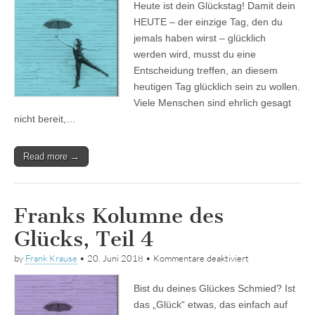
Heute ist dein Glückstag! Damit dein
des
Glücks,
HEUTE – der einzige Tag, den du
Teil
jemals haben wirst – glücklich
5
werden wird, musst du eine
Entscheidung treffen, an diesem
heutigen Tag glücklich sein zu wollen.
Viele Menschen sind ehrlich gesagt
nicht bereit,…
Read more →
Franks Kolumne des
Glücks, Teil 4
für
by
Frank Krause
•
20. Juni 2018
•
Kommentare deaktiviert
Franks
Kolumne
Bist du deines Glückes Schmied? Ist
des
Glücks,
das „Glück“ etwas, das einfach auf
Teil