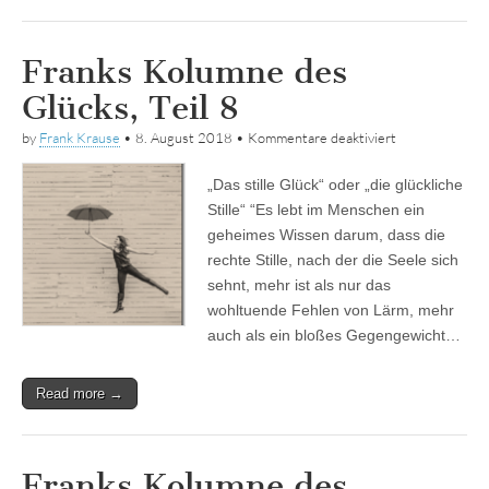
Franks Kolumne des
Glücks, Teil 8
für
by
Frank Krause
•
8. August 2018
•
Kommentare deaktiviert
Franks
Kolumne
„Das stille Glück“ oder „die glückliche
des
Glücks,
Stille“ “Es lebt im Menschen ein
Teil
geheimes Wissen darum, dass die
8
rechte Stille, nach der die Seele sich
sehnt, mehr ist als nur das
wohltuende Fehlen von Lärm, mehr
auch als ein bloßes Gegengewicht…
Read more →
Franks Kolumne des