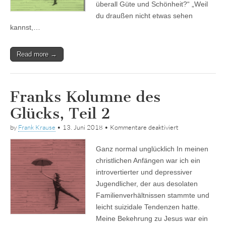
überall Güte und Schönheit?“ „Weil
du draußen nicht etwas sehen
kannst,…
Read more →
Franks Kolumne des
Glücks, Teil 2
für
by
Frank Krause
•
13. Juni 2018
•
Kommentare deaktiviert
Franks
Kolumne
Ganz normal unglücklich In meinen
des
Glücks,
christlichen Anfängen war ich ein
Teil
introvertierter und depressiver
2
Jugendlicher, der aus desolaten
Familienverhältnissen stammte und
leicht suizidale Tendenzen hatte.
Meine Bekehrung zu Jesus war ein