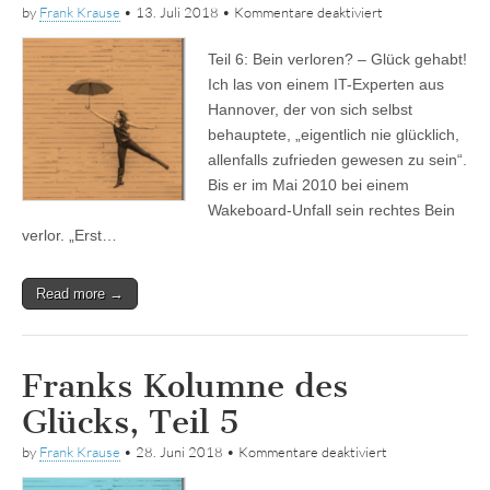
für
by
Frank Krause
•
13. Juli 2018
•
Kommentare deaktiviert
Franks
Kolumne
Teil 6: Bein verloren? – Glück gehabt!
des
Glücks,
Ich las von einem IT-Experten aus
Teil
Hannover, der von sich selbst
6
behauptete, „eigentlich nie glücklich,
allenfalls zufrieden gewesen zu sein“.
Bis er im Mai 2010 bei einem
Wakeboard-Unfall sein rechtes Bein
verlor. „Erst…
Read more →
Franks Kolumne des
Glücks, Teil 5
für
by
Frank Krause
•
28. Juni 2018
•
Kommentare deaktiviert
Franks
Kolumne