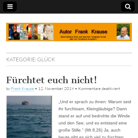
Tagebuch
KATEGORIE:
GLÜCK
Fürchtet euch nicht!
für
by
Frank Krause
•
12. November 2019
•
Kommentare deaktiviert
Fürchtet
euch
„Und er sprach zu ihnen: Warum seid
nicht!
ihr furchtsam, Kleingläubige? Dann
stand er auf und bedrohte die Winde
und den See; und es entstand eine
große Stille.“ (Mt 8,26) Ja, auch
heute gibt es sich viel zu fürchten.