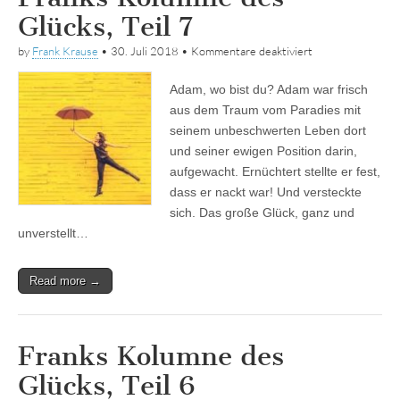
Glücks, Teil 7
für
by
Frank Krause
•
30. Juli 2018
•
Kommentare deaktiviert
Franks
Kolumne
Adam, wo bist du? Adam war frisch
des
Glücks,
aus dem Traum vom Paradies mit
Teil
seinem unbeschwerten Leben dort
7
und seiner ewigen Position darin,
aufgewacht. Ernüchtert stellte er fest,
dass er nackt war! Und versteckte
sich. Das große Glück, ganz und
unverstellt…
Read more →
Franks Kolumne des
Glücks, Teil 6