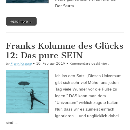
Der Sturm…
Read more →
Franks Kolumne des Glücks
12: Das pure SEIN
für
by
Frank Krause
•
10. Februar 2019
•
Kommentare deaktiviert
Franks
Kolumne
Ich las den Satz: „Dieses Universum
des
Glücks
gibt sich sehr viel Mühe, uns jeden
12:
Tag viele Wunder vor die Füße zu
Das
pure
legen.“ DAS kann man dem
SEIN
“Universum” wirklich zugute halten!
Nur, dass wir es zumeist einfach
ignorieren… und unglücklich dabei
sind!…