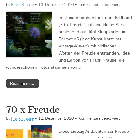
für
by
Frank Krause
•
13. Dezember 2020
•
Kommentare deaktiviert
Freudekar
aus
Im Zusammenhang mit dem Bildband
dem
Buch
„70 x Freude“ ist eine kleine Serie
70
bestehend aus fünf Klappkarten im
x
Freude
Format A5 (jede Kunst-Karte mit
Vintage-Kuvert) mit biblischen
Worten der Freude entstanden. Idee
und Edition von Frank Krause, die
wunderschönen Fotos stammen von…
Read more →
70 x Freude
für
by
Frank Krause
•
12. Dezember 2020
•
Kommentare deaktiviert
70
x
Diese siebzig Andachten zur Freude
Freude