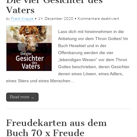
Vaters
für
by
Frank Krause
•
19. Dezember 2020
•
Kommentare deaktiviert
Die
vier
Lass dich mit hineinnehmen in die
Gesichter
des
Anbetung vor dem Thron Gottes! Im
Vaters
Buch Hesekiel und in der
Offenbarung werden die vier
„lebendigen Wesen“ vor dem Thron
Gottes beschrieben, deren Gesichter
denen eines Löwen, eines Adlers,
eines Stiers und eines Menschen…
Read more →
Freudekarten aus dem
Buch 70 x Freude