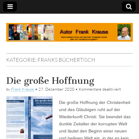
Tagebuch
KATEGORIE:
FRANKS BÜCHERTISCH
Die große Hoffnung
für
by
Frank Krause
•
27. Dezember 2020
•
Kommentare deaktiviert
Die
große
Die große Hoffnung der Christenheit
Hoffnung
und des Gläubigen ruht auf der
Wiederkunft Christi. Sie beendet das
dunkle Zeitalter der korrupten Welt
und läutet den Beginn einer neuen
und heiligen Welt ein, in der es kein