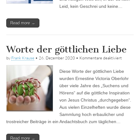
Leid, kein Geschrei und keine…
Read more →
Worte der göttlichen Liebe
für
by
Frank Krause
•
26. Dezember 2020
•
Kommentare deaktiviert
Worte
der
Diese Worte der göttlichen Liebe
göttlichen
Liebe
wurden Ernestine Victoria Oberlohr
über viele Jahre des „Suchens und
Hörens“ auf die göttliche Inspiration
von Jesus Christus „durchgegeben“.
Aus vielen Einzelheften wurde diese
Sammlung hoch erbaulicher und
trostreicher Beiträge in ein Andachtsbuch zum täglichen…
Read more →