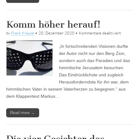
Komm höher herauf!
für
by
Frank Krause
•
20. Dezember 2020
•
Kommentare deaktiviert
Komm
höher
„In fortschreitenden Visionen durfte
herauf!
der Autor nicht nur den Berg Zion,
sondern auch das Paradies und das
himmlische Jerusalem besuchen.
Das Eindrücklichste und zugleich
Herausforderndste für ihn war, dem
himmlischen Vater in seinem Vaterherzen zu begegnen.“ aus
dem Klappentext Markus…
Read more →
Die vier Gesichter des