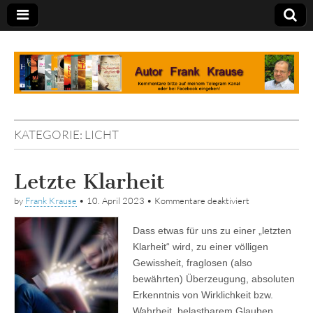
Tagebuch
KATEGORIE:
LICHT
Letzte Klarheit
für
by
Frank Krause
•
10. April 2023
•
Kommentare deaktiviert
Letzte
Klarheit
Dass etwas für uns zu einer „letzten
Klarheit“ wird, zu einer völligen
Gewissheit, fraglosen (also
bewährten) Überzeugung, absoluten
Erkenntnis von Wirklichkeit bzw.
Wahrheit, belastbarem Glauben…