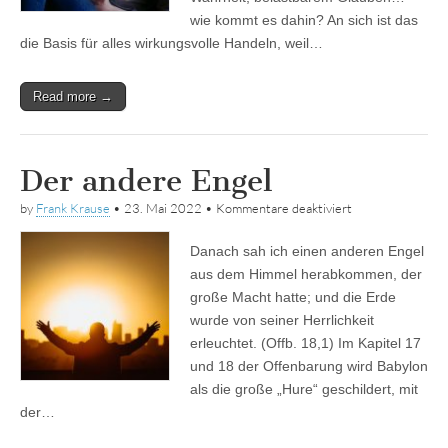
wie kommt es dahin? An sich ist das
die Basis für alles wirkungsvolle Handeln, weil…
Read more →
Der andere Engel
für
by
Frank Krause
•
23. Mai 2022
•
Kommentare deaktiviert
Der
andere
Danach sah ich einen anderen Engel
Engel
aus dem Himmel herabkommen, der
große Macht hatte; und die Erde
wurde von seiner Herrlichkeit
erleuchtet. (Offb. 18,1) Im Kapitel 17
und 18 der Offenbarung wird Babylon
als die große „Hure“ geschildert, mit
der…