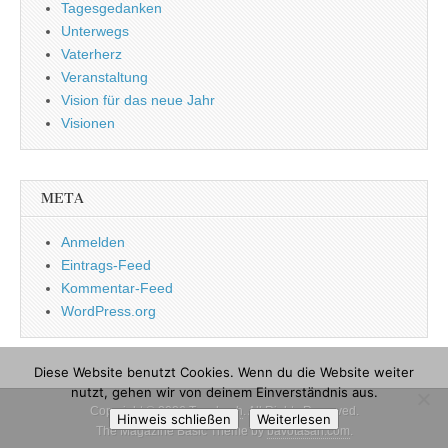
Tagesgedanken
Unterwegs
Vaterherz
Veranstaltung
Vision für das neue Jahr
Visionen
META
Anmelden
Eintrags-Feed
Kommentar-Feed
WordPress.org
Diese Website benutzt Cookies. Wenn du die Website weiter
nutzt, gehen wir von deinem Einverständnis aus.
Copyright © 2026
Tagebuch
. All Rights Reserved.
Hinweis schließen
Weiterlesen
The Magazine Basic Theme by
bavotasan.com
.