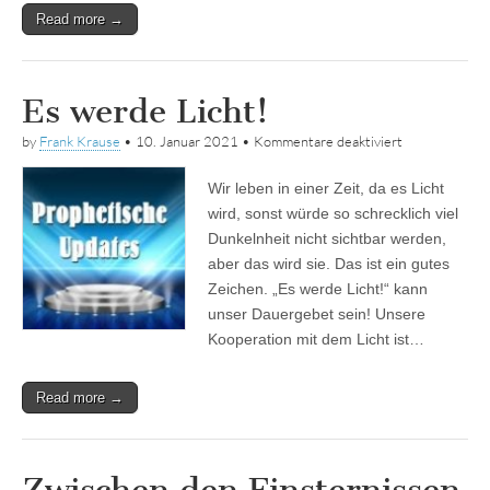
Read more →
Es werde Licht!
für
by
Frank Krause
•
10. Januar 2021
•
Kommentare deaktiviert
Es
werde
Wir leben in einer Zeit, da es Licht
Licht!
wird, sonst würde so schrecklich viel
Dunkelnheit nicht sichtbar werden,
aber das wird sie. Das ist ein gutes
Zeichen. „Es werde Licht!“ kann
unser Dauergebet sein! Unsere
Kooperation mit dem Licht ist…
Read more →
Zwischen den Finsternissen