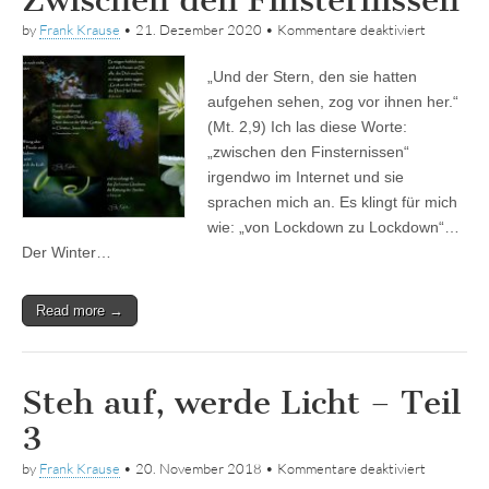
für
by
Frank Krause
•
21. Dezember 2020
•
Kommentare deaktiviert
Zwischen
den
„Und der Stern, den sie hatten
Finsternis
aufgehen sehen, zog vor ihnen her.“
(Mt. 2,9) Ich las diese Worte:
„zwischen den Finsternissen“
irgendwo im Internet und sie
sprachen mich an. Es klingt für mich
wie: „von Lockdown zu Lockdown“…
Der Winter…
Read more →
Steh auf, werde Licht – Teil
3
für
by
Frank Krause
•
20. November 2018
•
Kommentare deaktiviert
Steh