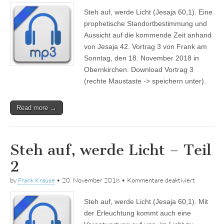
auf,
Steh auf, werde Licht (Jesaja 60,1). Eine
werde
Licht
prophetische Standortbestimmung und
–
Aussicht auf die kommende Zeit anhand
Teil
3
von Jesaja 42. Vortrag 3 von Frank am
Sonntag, den 18. November 2018 in
Obernkirchen. Download Vortrag 3
(rechte Maustaste -> speichern unter).
Read more →
Steh auf, werde Licht – Teil
2
für
by
Frank Krause
•
20. November 2018
•
Kommentare deaktiviert
Steh
auf,
Steh auf, werde Licht (Jesaja 60,1). Mit
werde
Licht
der Erleuchtung kommt auch eine
–