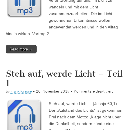
Verantwortung auf uns, im Licht zu
Teil
2
wandeln und mit dem Licht
zusammenzuarbeiten. Die im Licht
gewonnenen Erkenntnisse wollen
angewendet werden und in den Alltag
hinein wirken. Vortrag 2…
Read more →
Steh auf, werde Licht – Teil
1
für
by
Frank Krause
•
20. November 2018
•
Kommentare deaktiviert
Steh
auf,
Steh auf, werde Licht… (Jesaja 60,1).
werde
Licht
Der „Aufstand des Lichts“ ist gekommen.
–
Frei nach dem Motto: „Klage nicht über
Teil
1
die Dunkelheit, sondern zünde eine