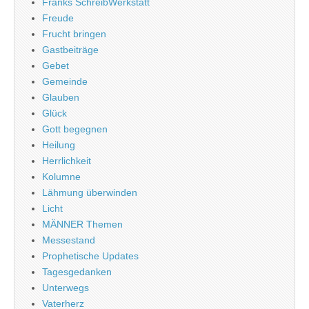
Franks SchreibWerkstatt
Freude
Frucht bringen
Gastbeiträge
Gebet
Gemeinde
Glauben
Glück
Gott begegnen
Heilung
Herrlichkeit
Kolumne
Lähmung überwinden
Licht
MÄNNER Themen
Messestand
Prophetische Updates
Tagesgedanken
Unterwegs
Vaterherz