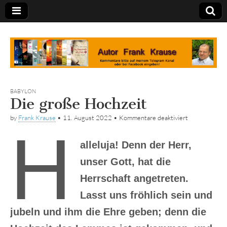
Tagebuch
BABYLON
Die große Hochzeit
für
by
Frank Krause
•
11. August 2022
•
Kommentare deaktiviert
Die
H
große
Hochzeit
alleluja! Denn der Herr,
unser Gott, hat die
Herrschaft angetreten.
Lasst uns fröhlich sein und
jubeln und ihm die Ehre geben; denn die