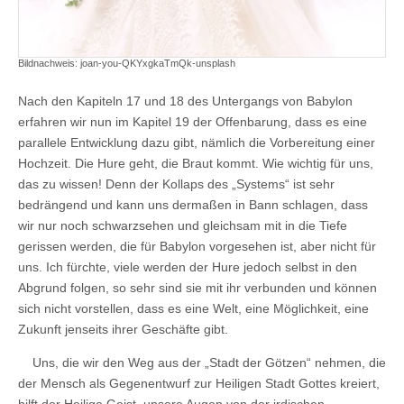
Bildnachweis: joan-you-QKYxgkaTmQk-unsplash
Nach den Kapiteln 17 und 18 des Untergangs von Babylon
erfahren wir nun im Kapitel 19 der Offenbarung, dass es eine
parallele Entwicklung dazu gibt, nämlich die Vorbereitung einer
Hochzeit. Die Hure geht, die Braut kommt. Wie wichtig für uns,
das zu wissen! Denn der Kollaps des „Systems“ ist sehr
bedrängend und kann uns dermaßen in Bann schlagen, dass
wir nur noch schwarzsehen und gleichsam mit in die Tiefe
gerissen werden, die für Babylon vorgesehen ist, aber nicht für
uns. Ich fürchte, viele werden der Hure jedoch selbst in den
Abgrund folgen, so sehr sind sie mit ihr verbunden und können
sich nicht vorstellen, dass es eine Welt, eine Möglichkeit, eine
Zukunft jenseits ihrer Geschäfte gibt.
Uns, die wir den Weg aus der „Stadt der Götzen“ nehmen, die
der Mensch als Gegenentwurf zur Heiligen Stadt Gottes kreiert,
hilft der Heilige Geist, unsere Augen von der irdischen