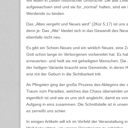
Wir leben in Zeiten historischer Umbrüche. Die alte Zivili
aufgewachsen sind und sie für „normal“ halten, sind wi
Werdende zu binden.
Das „Altes vergeht und Neues wird“ (2Kor 5,17) ist uns a
denn je. Das „Alte“ kleidet sich in das Gewandt des Neue,
ebenfalls nicht neu.
Es gibt ein Schein-Neues und ein wirklich Neues, eine Zuk
Gott schon lange im Verborgenen vorbereitet hat. Es hat 
erneuerten- und heilt sie mit geheiligten Menschen. Die
der heiligen Variante braucht eine Gemeinde, in deren H
erst mit der Geburt in die Sichtbarkeit tritt.
An Pfingsten ging der große Prozess des Ablegens der a
Traum vom Paradies, welches das Chaos überwindet und 
eigentlich ist und wie es uns sich angleicht, damit es v
Aufgang in eins zusammen. Die Schnittstelle ist in un
es zerreißt uns schier.
In einigen Artikeln will ich im Vorfeld der Veranstaltu