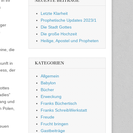
in ihr
NEUESTE BEITRÄGE
s
Letzte Klarheit
Prophetische Updates 2023/1
iger
Die Stadt Gottes
s
Die große Hochzeit
Heilige, Apostel und Propheten
ine, die
KATEGORIEN
unft in
zess, der
Allgemein
Babylon
ottes
Bücher
adies“
Erweckung
gang und
Franks Büchertisch
n Polen,
Franks SchreibWerkstatt
Freude
Frucht bringen
neuen
Gastbeiträge