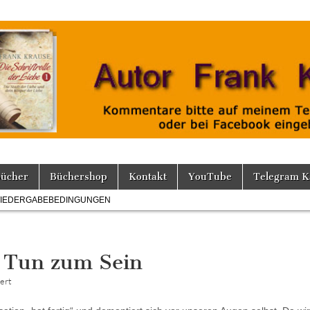
Bücher
Büchershop
Kontakt
YouTube
Telegram K
IEDERGABEBEDINGUNGEN
m Tun zum Sein
für
ert
Der
grosse