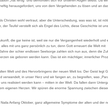
sation „hat fertig“ und demontiert sich vor unseren Augen selbst. Da wir 
Shift
1
r heftig herausgefordert, uns von dem Vergehenden zu lösen und an da
–
vom
Tun
ls Christen wohl vertraut, aber die Unterscheidung, was was ist, ist nöt
zum
Sein
 der Teufel verstellt sich als Engel des Lichts, diese Geschichte ist un
unft, die gar keine ist, weil sie nur die Vergangenheit wiederholt und e
alles mit uns ganz persönlich zu tun, denn Gott erneuert die Welt mit
 Jahre der schier endlosen Seelsorge zahlen sich nun aus, denn die Zuk
erzen sie geboren werden kann. Das ist ein mächtiger, innerlicher Pro
lten Welt und des Hervorbringens der neuen Welt los. Der Geist legt G
verwandelt, in unser Herz und wir fangen an, zu begreifen, was „Par
on uns realisiert werden kann – mitten in der Welt. Da fallen dann Unter
serem eigenen Herzen. Wir spüren die enorme Spannung zwischen diese
ng in Naila Anfang Oktober, ganz allgemeine Symptome der alten und der 