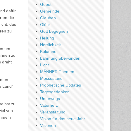
Gebet
und dafür
Gemeinde
rten die
Glauben
icht, das
Glück
eren zu
Gott begegnen
Heilung
Herrlichkeit
gen um
Kolumne
ihnen zu
Lähmung überwinden
s dreht
Licht
MÄNNER Themen
Messestand
enten.
Prophetische Updates
e Land“
Tagesgedanken
Unterwegs
selbst zu
Vaterherz
viel von
Veranstaltung
ammeln
Vision für das neue Jahr
Visionen