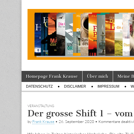
Tagebuch
Skip
Main
Homepage Frank Krause
Über mich
Meine 
to
menu
Sub
content
DATENSCHUTZ
DISCLAIMER
IMPRESSUM
W
menu
VERANSTALTUNG
Der grosse Shift 1 – vo
by
Frank Krause
•
26. September 2020
•
Kommentare deaktivi