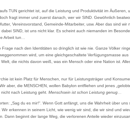
z aufs TUN gerichtet ist, auf die Leistung und Produktivität im Äußeren, 
doch fragt immer und zuerst danach, wer wir SIND. Gewöhnlich beatwo
Mutter, Vereinsvorstand, Gemeinde-Mitarbeiter, usw. Aber das sind wir n
r dabei SIND, ist uns nicht klar. Es scheint auch niemanden im Besond
re Arbeit tun…
Frage nach den Identitäten so dringlich ist wie nie. Ganze Völker rin
sen weggenommen wird, um eine gleichgeschaltete Verfügungsmasse aus 
Welt, die nichts davon weiß, was ein Mensch oder eine Nation ist. Alle
archie ist kein Platz für Menschen, nur für Leistungsträger und Konsum
 Wir aber, die MENSCHEN, wollen Babylon entfliehen und jenes „gelobt
 nicht nach Leistung geht.
Menschsein ist schon Leistung genug
…
orten: „Sag du es mir!“. Wenn Gott anfängt, uns die Wahrheit über uns 
 Wir erkennen in seinem Licht, wie wenig wir sind, die wir sind und wie
on. Dann beginnt der lange Weg, die verlorenen Anteile wieder einzus