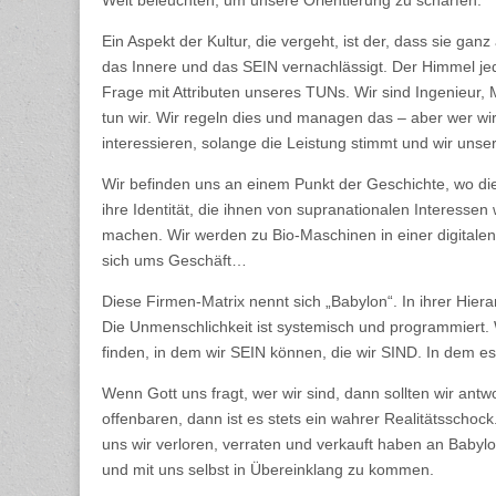
Welt beleuchten, um unsere Orientierung zu schärfen.
Ein Aspekt der Kultur, die vergeht, ist der, dass sie gan
das Innere und das SEIN vernachlässigt. Der Himmel je
Frage mit Attributen unseres TUNs. Wir sind Ingenieur, 
tun wir. Wir regeln dies und managen das – aber wer wi
interessieren, solange die Leistung stimmt und wir unse
Wir befinden uns an einem Punkt der Geschichte, wo die 
ihre Identität, die ihnen von supranationalen Interes
machen. Wir werden zu Bio-Maschinen in einer digitalen 
sich ums Geschäft…
Diese Firmen-Matrix nennt sich „Babylon“. In ihrer Hier
Die Unmenschlichkeit ist systemisch und programmiert.
finden, in dem wir SEIN können, die wir SIND. In dem es
Wenn Gott uns fragt, wer wir sind, dann sollten wir antw
offenbaren, dann ist es stets ein wahrer Realitätsschock.
uns wir verloren, verraten und verkauft haben an Babyl
und mit uns selbst in Übereinklang zu kommen.