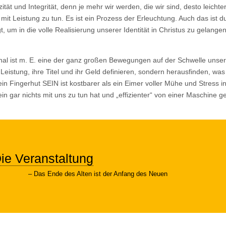
ät und Integrität, denn je mehr wir werden, die wir sind, desto leichter,
it Leistung zu tun. Es ist ein Prozess der Erleuchtung. Auch das ist 
t, um in die volle Realisierung unserer Identität in Christus zu gelangen
nal ist m. E. eine der ganz großen Bewegungen auf der Schwelle unsere
istung, ihre Titel und ihr Geld definieren, sondern herausfinden, was
ein Fingerhut SEIN ist kostbarer als ein Eimer voller Mühe und Stress i
ein gar nichts mit uns zu tun hat und „effizienter“ von einer Maschine g
ie Veranstaltung
Das Ende des Alten ist der Anfang des Neuen