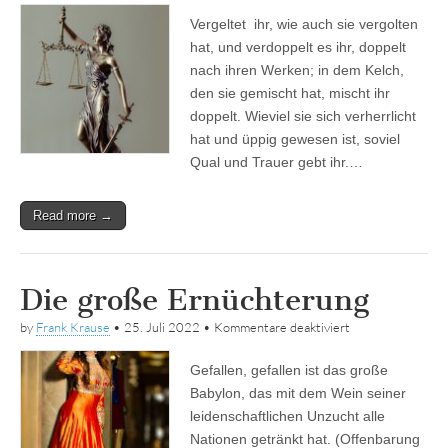
große
Vergeltet ihr, wie auch sie vergolten
Ausgleich
hat, und verdoppelt es ihr, doppelt
nach ihren Werken; in dem Kelch,
den sie gemischt hat, mischt ihr
doppelt. Wieviel sie sich verherrlicht
hat und üppig gewesen ist, soviel
Qual und Trauer gebt ihr.…
Read more →
Die große Ernüchterung
für
by
Frank Krause
•
25. Juli 2022
•
Kommentare deaktiviert
Die
große
Gefallen, gefallen ist das große
Ernüchterung
Babylon, das mit dem Wein seiner
leidenschaftlichen Unzucht alle
Nationen getränkt hat. (Offenbarung