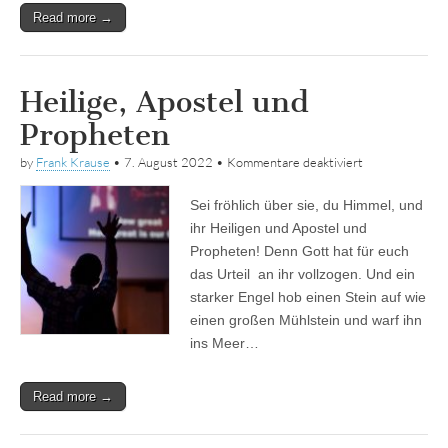
Read more →
Heilige, Apostel und
Propheten
für
by
Frank Krause
•
7. August 2022
•
Kommentare deaktiviert
Heilige,
Apostel
Sei fröhlich über sie, du Himmel, und
und
Propheten
ihr Heiligen und Apostel und
Propheten! Denn Gott hat für euch
das Urteil an ihr vollzogen. Und ein
starker Engel hob einen Stein auf wie
einen großen Mühlstein und warf ihn
ins Meer…
Read more →