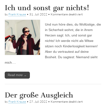
Ich und sonst gar nichts!
für
by
Frank Krause
•
31. Juli 2022
•
Kommentare deaktiviert
Ich
und
Und nun höre dies, du Wollüstige, die
sonst
gar
in Sicherheit wohnt, die in ihrem
nichts!
Herzen sagt: Ich, und sonst gar
nichts! Ich werde nicht als Witwe
sitzen noch Kinderlosigkeit kennen!
Aber du vertrautest auf deine
Bosheit. Du sagtest: Niemand sieht
mich.…
Read more →
Der große Ausgleich
für
by
Frank Krause
•
27. Juli 2022
•
Kommentare deaktiviert
Der