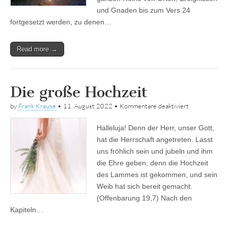
und Gnaden bis zum Vers 24
fortgesetzt werden, zu denen…
Read more →
Die große Hochzeit
für
by
Frank Krause
•
11. August 2022
•
Kommentare deaktiviert
Die
große
Halleluja! Denn der Herr, unser Gott,
Hochzeit
hat die Herrschaft angetreten. Lasst
uns fröhlich sein und jubeln und ihm
die Ehre geben; denn die Hochzeit
des Lammes ist gekommen, und sein
Weib hat sich bereit gemacht.
(Offenbarung 19,7) Nach den
Kapiteln…