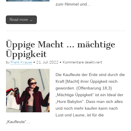
zum Himmel und…
Read more →
Üppige Macht … mächtige
Üppigkeit
für
by
Frank Krause
•
21. Juli 2022
•
Kommentare deaktiviert
Üppige
Macht
Die Kaufleute der Erde sind durch die
…
mächtige
Kraft [Macht] ihrer Üppigkeit reich
Üppigkeit
geworden. (Offenbarung 18,3)
„Mächtige Üppigkeit“ ist ein Ideal der
„Hure Babylon“. Dass man sich alles
und noch mehr kaufen kann nach
Lust und Laune, ist für die
„Kaufleute“…