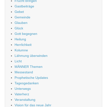
Frucht bringen
Gastbeiträge
Gebet
Gemeinde
Glauben
Glück
Gott begegnen
Heilung
Herrlichkeit
Kolumne
Lähmung überwinden
Licht
MÄNNER Themen
Messestand
Prophetische Updates
Tagesgedanken
Unterwegs
Vaterherz
Veranstaltung
Vision für das neue Jahr