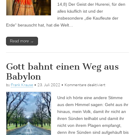
14,8) Der Geist der Hurerei, für den
alles käuflich ist und der
insbesondere „die Kaufleute der
Erde“ berauscht hat, hat die Welt…
Read more →
Gott bahnt einen Weg aus
Babylon
für
by
Frank Krause
•
23. Juli 2022
•
Kommentare deaktiviert
Gott
bahnt
Und ich hörte eine andere Stimme
einen
Weg
aus dem Himmel sagen: Geht aus ihr
aus
hinaus, mein Volk, damit ihr nicht an
Babylon
ihren Sünden teilhabt und damit ihr
nicht von ihrem Plagen empfangt,
denn ihre Sünden sind aufgehäuft bis