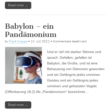
Read more →
Babylon – ein
Pandämonium
für
by
Frank Krause
•
19. Juli 2022
•
Kommentare deaktiviert
Babylon
–
Und er rief mit starker Stimme und
ein
Pandämonium
sprach: Gefallen, gefallen ist
Babylon, die Große, und ist eine
Behausung von Dämonen geworden
und ein Gefängnis jedes unreinen
Geistes und ein Gefängnis jedes
unreinen und gehassten Vogels.
(Offenbarung 18,2) Als „Pandämonium“ bezeichnet…
Read more →