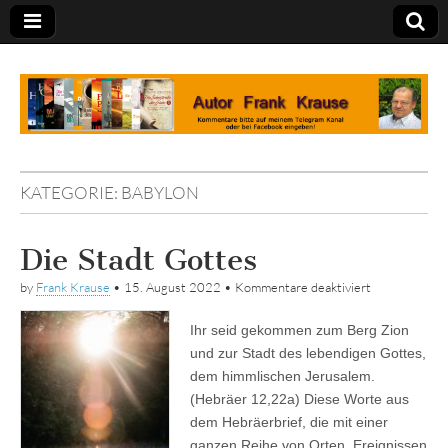
Tagebuch
KATEGORIE:
BABYLON
Die Stadt Gottes
für
by
Frank Krause
•
15. August 2022
•
Kommentare deaktiviert
Die
Stadt
Ihr seid gekommen zum Berg Zion
Gottes
und zur Stadt des lebendigen Gottes,
dem himmlischen Jerusalem.
(Hebräer 12,22a) Diese Worte aus
dem Hebräerbrief, die mit einer
ganzen Reihe von Orten, Ereignissen