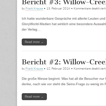
Bericht #3: Willow-Cre
by
Frank Krause
•
13. Februar 2018
•
Kommentare deaktiviert
Ich hatte wunderbare Gespräche mit allerlei Leuten und
GloryWorld-Medien hat wirklich eine besondere Auswahl a
der Verlag…
Read more →
Bericht #2: Willow-Cre
by
Frank Krause
•
12. Februar 2018
•
Kommentare deaktiviert
Die große Messe beginnt. Was hat all die Besucher nu
denke, nach wie vor steht die Seins-Frage zu wenig 
Read more →