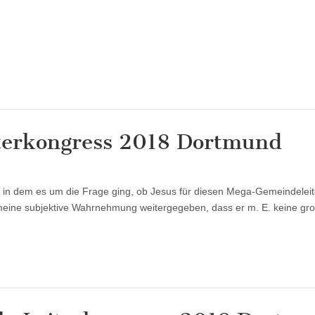
iterkongress 2018 Dortmund
für
Fazit:
Willow-
, in dem es um die Frage ging, ob Jesus für diesen Mega-Gemeindeleit
Creek-
Leiterkongress
r meine subjektive Wahrnehmung weitergegeben, dass er m. E. keine gr
2018
Dortmund