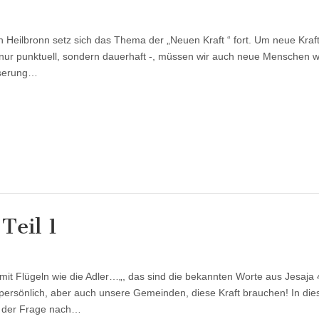
hren
n Heilbronn setz sich das Thema der „Neuen Kraft “ fort. Um neue Kraf
ln
nur punktuell, sondern dauerhaft -, müssen wir auch neue Menschen 
sserung…
Teil 1
hren
mit Flügeln wie die Adler…„, das sind die bekannten Worte aus Jesaja 
ln
persönlich, aber auch unsere Gemeinden, diese Kraft brauchen! In di
ch der Frage nach…