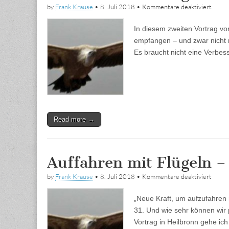
für
by
Frank Krause
•
8. Juli 2018
•
Kommentare deaktiviert
Auffa
mit
In diesem zweiten Vortrag vo
Flüge
–
empfangen – und zwar nicht 
Teil
Es braucht nicht eine Verbe
2
Read more →
Auffahren mit Flügeln – 
für
by
Frank Krause
•
8. Juli 2018
•
Kommentare deaktiviert
Auffa
mit
„Neue Kraft, um aufzufahren 
Flüge
–
31. Und wie sehr können wir 
Teil
Vortrag in Heilbronn gehe i
1