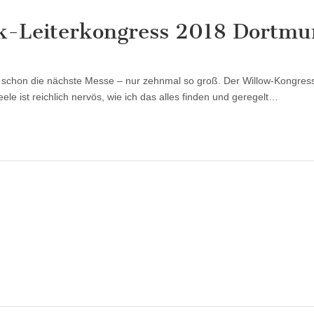
ek-Leiterkongress 2018 Dortm
für
Bericht
#1:
 schon die nächste Messe – nur zehnmal so groß. Der Willow-Kongress
Willow-
Creek-
le ist reichlich nervös, wie ich das alles finden und geregelt…
Leiterkongress
2018
Dortmund
ür
ür
ie
eele
orgen