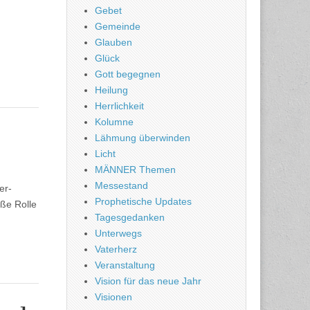
Gebet
Gemeinde
Glauben
Glück
Gott begegnen
Heilung
Herrlichkeit
Kolumne
Lähmung überwinden
Licht
MÄNNER Themen
Messestand
er-
Prophetische Updates
oße Rolle
Tagesgedanken
Unterwegs
Vaterherz
Veranstaltung
Vision für das neue Jahr
Visionen