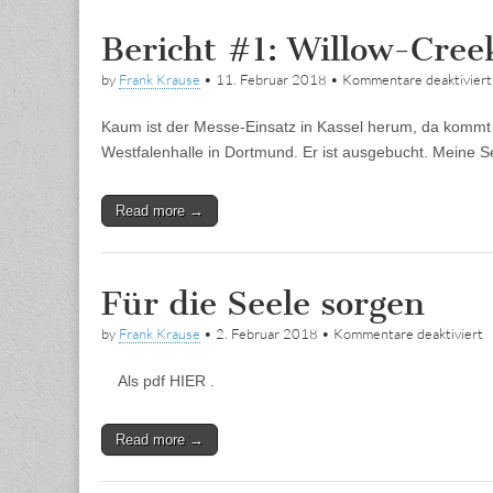
Bericht #1: Willow-Cre
by
Frank Krause
•
11. Februar 2018
•
Kommentare deaktiviert
Kaum ist der Messe-Einsatz in Kassel herum, da kommt
Westfalenhalle in Dortmund. Er ist ausgebucht. Meine See
Read more →
Für die Seele sorgen
f
by
Frank Krause
•
2. Februar 2018
•
Kommentare deaktiviert
F
d
Als pdf HIER .
S
s
Read more →