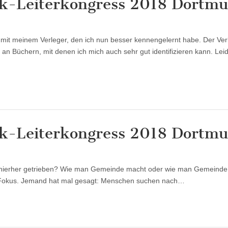
ek-Leiterkongress 2018 Dortm
für
Bericht
#3:
 mit meinem Verleger, den ich nun besser kennengelernt habe. Der Ver
Willow-
Creek-
n Büchern, mit denen ich mich auch sehr gut identifizieren kann. Leide
Leiterkongress
2018
Dortmund
ek-Leiterkongress 2018 Dortm
für
Bericht
#2:
r hierher getrieben? Wie man Gemeinde macht oder wie man Gemeinde 
Willow-
Creek-
im Fokus. Jemand hat mal gesagt: Menschen suchen nach…
Leiterkongress
2018
Dortmund