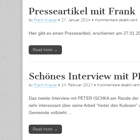
Presseartikel mit Frank
f
by
Frank Krause
•
27. Januar 2018
•
Kommentare deaktiviert
P
m
Hier gibt es einen Presseartikel, erschienen am 27.01.2
F
Read more →
Schönes Interview mit 
by
Frank Krause
•
19. Februar 2017
•
Kommentare deaktiviert
Das zweite Interview mit PETER ISCHKA am Rande der K
sehr interessant über seine Arbeit “hinter den Kulisse
Gemeinde vollzieht.…
Read more →