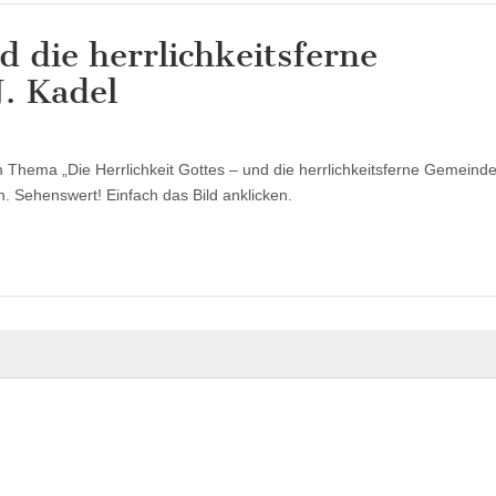
d die herrlichkeitsferne
J. Kadel
für
“Der
herrliche
 Thema „Die Herrlichkeit Gottes – und die herrlichkeitsferne Gemeinde
Gott
–
. Sehenswert! Einfach das Bild anklicken.
und
die
herrlichkeitsferne
Gemeinde”
1.
Interview
J.
Kadel