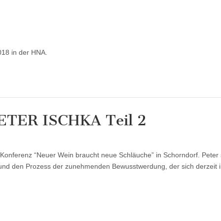
ür
resseartikel
it
018 in der HNA.
rank
PETER ISCHKA Teil 2
für
Schönes
Interview
onferenz “Neuer Wein braucht neue Schläuche” in Schorndorf. Peter 
mit
PETER
n” und den Prozess der zunehmenden Bewusstwerdung, der sich derzeit i
ISCHKA
Teil
2