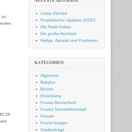
NEUESTE BEITRÄGE
Letzte Klarheit
t zu
Prophetische Updates 2023/1
werden.
Die Stadt Gottes
Die große Hochzeit
Heilige, Apostel und Propheten
KATEGORIEN
Allgemein
Babylon
Bücher
Erweckung
Franks Büchertisch
Franks SchreibWerkstatt
40,29-
Freude
esem
Frucht bringen
Gastbeiträge