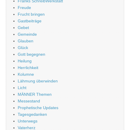
Franks SchreibWerkstatt
Freude
Frucht bringen
Gastbeiträge
Gebet
Gemeinde
Glauben
Glück
Gott begegnen
Heilung
Herrlichkeit
Kolumne
Lähmung überwinden
Licht
MÄNNER Themen
Messestand
Prophetische Updates
Tagesgedanken
Unterwegs
Vaterherz