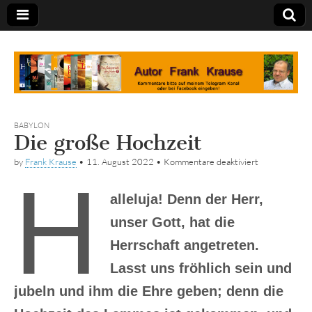
Tagebuch
BABYLON
Die große Hochzeit
für
by
Frank Krause
•
11. August 2022
•
Kommentare deaktiviert
Die
H
große
Hochzeit
alleluja! Denn der Herr,
unser Gott, hat die
Herrschaft angetreten.
Lasst uns fröhlich sein und
jubeln und ihm die Ehre geben; denn die