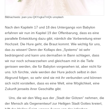
Bildnachweis: joan-you-QKYxgkaTmQk-unsplash
Nach den Kapiteln 17 und 18 des Untergangs von Babylon
erfahren wir nun im Kapitel 19 der Offenbarung, dass es eine
parallele Entwicklung dazu gibt, nämlich die Vorbereitung einer
Hochzeit. Die Hure geht, die Braut kommt. Wie wichtig für uns,
das zu wissen! Denn der Kollaps des „Systems“ ist sehr
bedrängend und kann uns dermaßen in Bann schlagen, dass
wir nur noch schwarzsehen und gleichsam mit in die Tiefe
gerissen werden, die für Babylon vorgesehen ist, aber nicht für
uns. Ich fürchte, viele werden der Hure jedoch selbst in den
Abgrund folgen, so sehr sind sie mit ihr verbunden und können
sich nicht vorstellen, dass es eine Welt, eine Möglichkeit, eine
Zukunft jenseits ihrer Geschäfte gibt.
Uns, die wir den Weg aus der „Stadt der Götzen“ nehmen, die
der Mensch als Gegenentwurf zur Heiligen Stadt Gottes kreiert,
hilft der Heilige Geist, unsere Augen von der irdischen