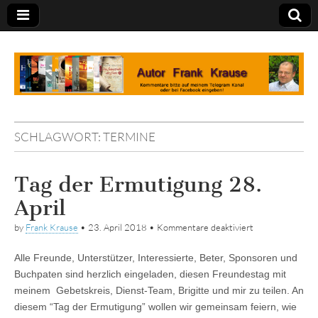
Tagebuch
SCHLAGWORT:
TERMINE
Tag der Ermutigung 28.
April
für
by
Frank Krause
•
23. April 2018
•
Kommentare deaktiviert
Tag
der
Alle Freunde, Unterstützer, Interessierte, Beter, Sponsoren und
Ermutigung
28.
Buchpaten sind herzlich eingeladen, diesen Freundestag mit
April
meinem Gebetskreis, Dienst-Team, Brigitte und mir zu teilen. An
diesem “Tag der Ermutigung” wollen wir gemeinsam feiern, wie