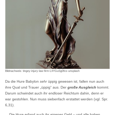
Bildnachweis: tingey-injury-law-firm-L4YGuSg0fxs-unsplash
Da die Hure Babylon
sehr
üppig gewesen ist, fallen nun auch
ihre Qual und Trauer „üppig“ aus. Der
große Ausgleich
kommt.
Darum schwindet auch ihr endloser Reichtum dahin, denn er
war gestohlen. Nun muss siebenfach erstattet werden (vgl. Spr.
6,31).
Die Hure erfand auch ihr eigenes Geld – und alle haben