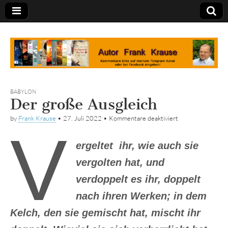
Tagebuch
BABYLON
Der große Ausgleich
für
by
Frank Krause
•
27. Juli 2022
•
Kommentare deaktiviert
Der
V
große
Ausgleich
ergeltet ihr, wie auch sie
vergolten hat, und
verdoppelt es ihr, doppelt
nach ihren Werken; in dem
Kelch, den sie gemischt hat, mischt ihr