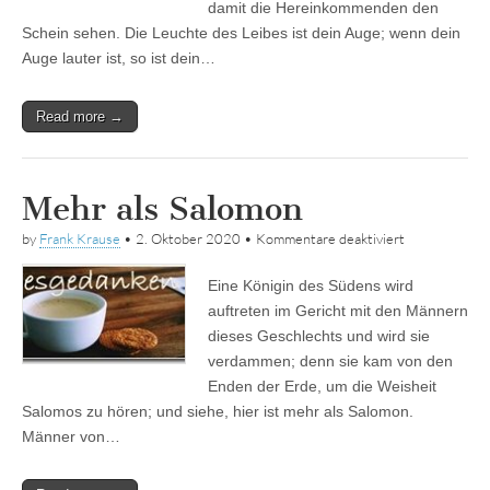
damit die Hereinkommenden den
Schein sehen. Die Leuchte des Leibes ist dein Auge; wenn dein
Auge lauter ist, so ist dein…
Read more →
Mehr als Salomon
für
by
Frank Krause
•
2. Oktober 2020
•
Kommentare deaktiviert
Mehr
als
Eine Königin des Südens wird
Salomon
auftreten im Gericht mit den Männern
dieses Geschlechts und wird sie
verdammen; denn sie kam von den
Enden der Erde, um die Weisheit
Salomos zu hören; und siehe, hier ist mehr als Salomon.
Männer von…