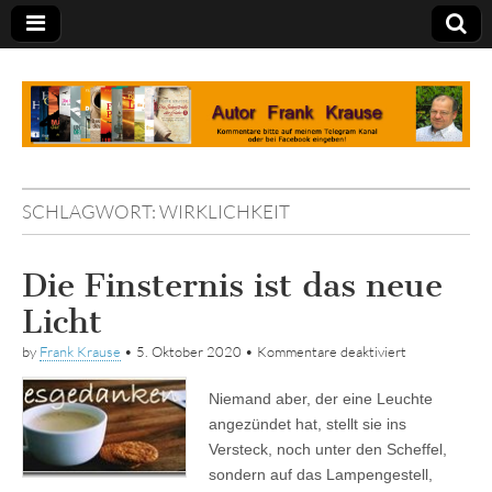
Tagebuch
SCHLAGWORT:
WIRKLICHKEIT
Die Finsternis ist das neue
Licht
für
by
Frank Krause
•
5. Oktober 2020
•
Kommentare deaktiviert
Die
Finsternis
Niemand aber, der eine Leuchte
ist
das
angezündet hat, stellt sie ins
neue
Versteck, noch unter den Scheffel,
Licht
sondern auf das Lampengestell,