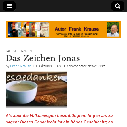
Tagebuch
TAGESGEDANKEN
Das Zeichen Jonas
für
by
Frank Krause
•
1. Oktober 2020
•
Kommentare deaktiviert
Das
Zeichen
Jonas
Als aber die Volksmengen herzudrängten, fing er an, zu
sagen: Dieses Geschlecht ist ein böses Geschlecht; es