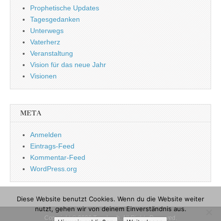
Prophetische Updates
Tagesgedanken
Unterwegs
Vaterherz
Veranstaltung
Vision für das neue Jahr
Visionen
META
Anmelden
Eintrags-Feed
Kommentar-Feed
WordPress.org
Diese Website benutzt Cookies. Wenn du die Website weiter
nutzt, gehen wir von deinem Einverständnis aus.
Copyright © 2026
Tagebuch
. All Rights Reserved.