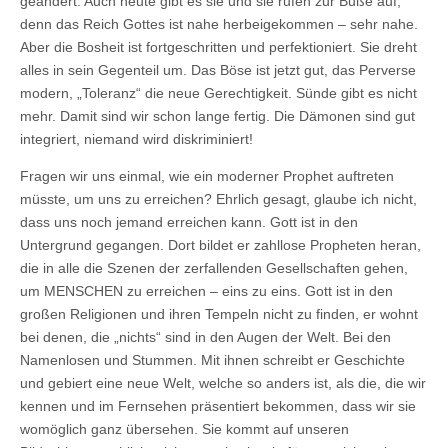
geändert. Auch heute gibt es sie und sie rufen zur Buße auf,
denn das Reich Gottes ist nahe herbeigekommen – sehr nahe.
Aber die Bosheit ist fortgeschritten und perfektioniert. Sie dreht
alles in sein Gegenteil um. Das Böse ist jetzt gut, das Perverse
modern, „Toleranz“ die neue Gerechtigkeit. Sünde gibt es nicht
mehr. Damit sind wir schon lange fertig. Die Dämonen sind gut
integriert, niemand wird diskriminiert!
Fragen wir uns einmal, wie ein moderner Prophet auftreten
müsste, um uns zu erreichen? Ehrlich gesagt, glaube ich nicht,
dass uns noch jemand erreichen kann. Gott ist in den
Untergrund gegangen. Dort bildet er zahllose Propheten heran,
die in alle die Szenen der zerfallenden Gesellschaften gehen,
um MENSCHEN zu erreichen – eins zu eins. Gott ist in den
großen Religionen und ihren Tempeln nicht zu finden, er wohnt
bei denen, die „nichts“ sind in den Augen der Welt. Bei den
Namenlosen und Stummen. Mit ihnen schreibt er Geschichte
und gebiert eine neue Welt, welche so anders ist, als die, die wir
kennen und im Fernsehen präsentiert bekommen, dass wir sie
womöglich ganz übersehen. Sie kommt auf unseren