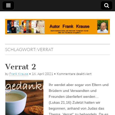
Tagebuch
SCHLAGWORT:
VERRAT
Verrat 2
für
by
Frank Krause
•
16. April 2021
•
Kommentare deaktiviert
Verrat
2
Ihr werdet aber sogar von Eltern und
Brüdern und Verwandten und
Freunden überliefert werden…
(Lukas 21,16) Zuletzt hatten wir
begonnen, anhand von Judas das
Thema „Verrat“ zu behandeln. Da es