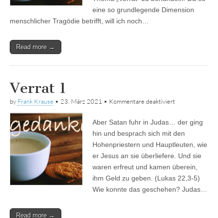
eine so grundlegende Dimension
menschlicher Tragödie betrifft, will ich noch…
Read more →
Verrat 1
für
by
Frank Krause
•
23. März 2021
•
Kommentare deaktiviert
Verrat
1
Aber Satan fuhr in Judas… der ging
hin und besprach sich mit den
Hohenpriestern und Hauptleuten, wie
er Jesus an sie überliefere. Und sie
waren erfreut und kamen überein,
ihm Geld zu geben. (Lukas 22,3-5)
Wie konnte das geschehen? Judas…
Read more →