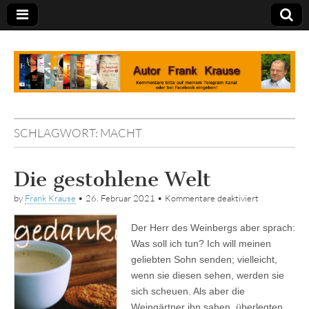
Tagebuch
SCHLAGWORT:
MACHT
Die gestohlene Welt
für
by
Frank Krause
•
26. Februar 2021
•
Kommentare deaktiviert
Die
gestohlene
Der Herr des Weinbergs aber sprach:
Welt
Was soll ich tun? Ich will meinen
geliebten Sohn senden; vielleicht,
wenn sie diesen sehen, werden sie
sich scheuen. Als aber die
Weingärtner ihn sahen, überlegten