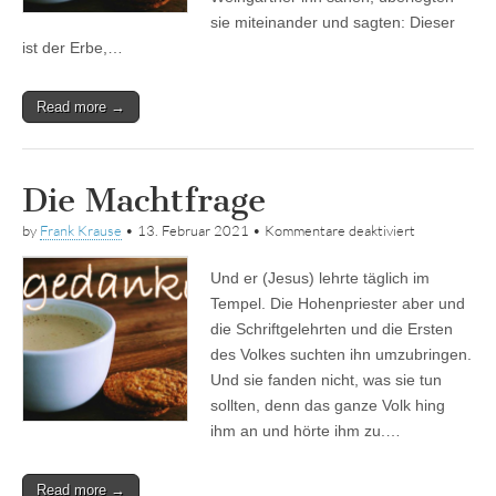
sie miteinander und sagten: Dieser
ist der Erbe,…
Read more →
Die Machtfrage
für
by
Frank Krause
•
13. Februar 2021
•
Kommentare deaktiviert
Die
Machtfrage
Und er (Jesus) lehrte täglich im
Tempel. Die Hohenpriester aber und
die Schriftgelehrten und die Ersten
des Volkes suchten ihn umzubringen.
Und sie fanden nicht, was sie tun
sollten, denn das ganze Volk hing
ihm an und hörte ihm zu.…
Read more →