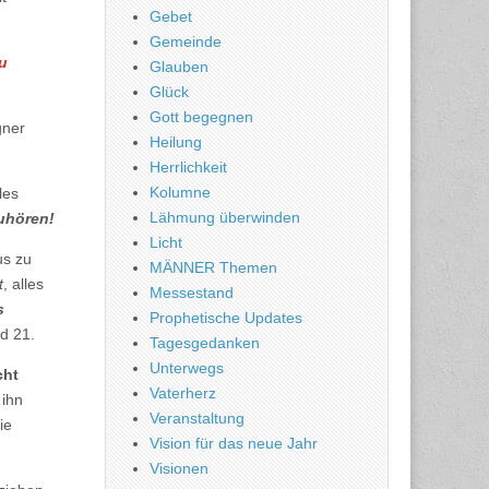
Gebet
Gemeinde
zu
Glauben
Glück
Gott begegnen
gner
Heilung
Herrlichkeit
Kolumne
les
Lähmung überwinden
zuhören!
Licht
us zu
MÄNNER Themen
t
, alles
Messestand
s
Prophetische Updates
d 21.
Tagesgedanken
Unterwegs
cht
Vaterherz
 ihn
Veranstaltung
ie
Vision für das neue Jahr
Visionen