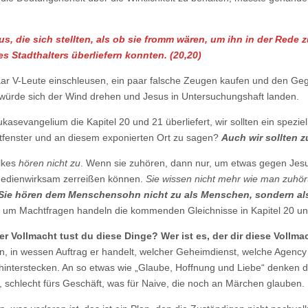
, die sich stellten, als ob sie fromm wären, um ihn in der Rede 
s Stadthalters überliefern konnten. (20,20)
paar V-Leute einschleusen, ein paar falsche Zeugen kaufen und den Ge
würde sich der Wind drehen und Jesus in Untersuchungshaft landen.
kasevangelium die Kapitel 20 und 21 überliefert, wir sollten ein speziel
itfenster und an diesem exponierten Ort zu sagen?
Auch wir sollten 
olkes
hören nicht zu
. Wenn sie zuhören, dann nur, um etwas gegen Jes
medienwirksam zerreißen können.
Sie wissen nicht mehr wie man zuhör
Sie hören dem Menschensohn nicht zu als Menschen, sondern al
nd um Machtfragen handeln die kommenden Gleichnisse in Kapitel 20 un
r Vollmacht tust du diese Dinge? Wer ist es, der dir diese Vollma
en, in wessen Auftrag er handelt, welcher Geheimdienst, welche Agency
hinterstecken. An so etwas wie „Glaube, Hoffnung und Liebe“ denken d
l, schlecht fürs Geschäft, was für Naive, die noch an Märchen glauben.