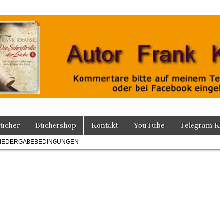
Bücher
Büchershop
Kontakt
YouTube
Telegram K
IEDERGABEBEDINGUNGEN
für
Die
Machtfrage