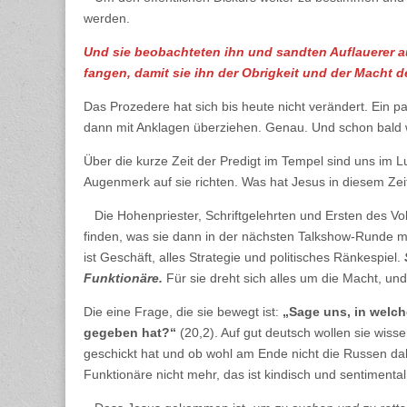
werden.
Und sie beobachteten ihn und sandten Auflauerer aus
fangen, damit sie ihn der Obrigkeit und der Macht de
Das Prozedere hat sich bis heute nicht verändert. Ein 
dann mit Anklagen überziehen. Genau. Und schon bald 
Über die kurze Zeit der Predigt im Tempel sind uns im Lu
Augenmerk auf sie richten. Was hat Jesus in diesem Ze
Die Hohenpriester, Schriftgelehrten und Ersten des V
finden, was sie dann in der nächsten Talkshow-Runde 
ist Geschäft, alles Strategie und politisches Ränkespiel.
Funktionäre.
Für sie dreht sich alles um die Macht, u
Die eine Frage, die sie bewegt ist:
„Sage uns, in welche
gegeben hat?“
(20,2). Auf gut deutsch wollen sie wiss
geschickt hat und ob wohl am Ende nicht die Russen da
Funktionäre nicht mehr, das ist kindisch und sentimenta