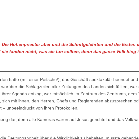
l. Die Hohenpriester aber und die Schriftgelehrten und die Ersten 
sie fanden nicht, was sie tun sollten, denn das ganze Volk hing 
n hatte (mit einer Peitsche!), das Geschäft spektakulär beendet und
orüber die Schlagzeilen aller Zeitungen des Landes sich füllten, war d
nd ihrer Agenda entzog, war tatsächlich im Zentrum des Zentrums, dem
 sich mit ihnen, den Herren, Chefs und Regierenden abzusprechen ode
tat – unbeeindruckt von ihren Protokollen.
ierig dar, denn alle Kameras waren auf Jesus gerichtet und das Volk w
ie Deutungshoheit über die Wirklichkeit zu behalten, musste gehandel