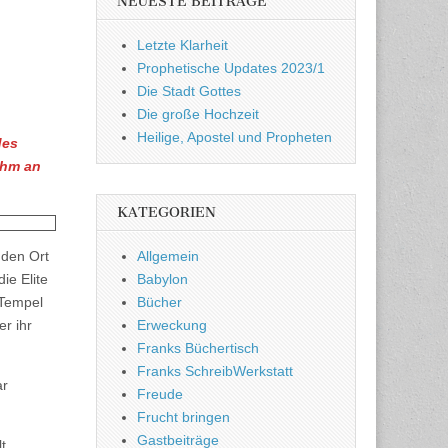
NEUESTE BEITRÄGE
Letzte Klarheit
Prophetische Updates 2023/1
Die Stadt Gottes
Die große Hochzeit
Heilige, Apostel und Propheten
des
ihm an
KATEGORIEN
Allgemein
 den Ort
Babylon
ie Elite
Bücher
 Tempel
Erweckung
r ihr
Franks Büchertisch
Franks SchreibWerkstatt
ar
Freude
Frucht bringen
Gastbeiträge
t