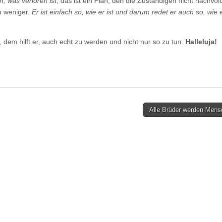
, was verloren ist
, das ist ein Plan, den die Zuständigen nicht nachvol
ch weniger.
Er ist einfach so, wie er ist und darum redet er auch so, wie e
 dem hilft er, auch echt zu werden und nicht nur so zu tun.
Halleluja!
Alle Brüder werden Men