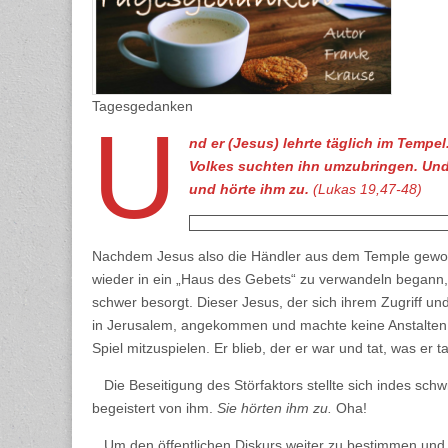
Tagesgedanken
U
nd er (Jesus) lehrte täglich im Tempe
Volkes suchten ihn umzubringen. Und 
und hörte ihm zu.
(Lukas 19,47-48)
Nachdem Jesus also die Händler aus dem Temple geworfe
wieder in ein „Haus des Gebets“ zu verwandeln begann, w
schwer besorgt. Dieser Jesus, der sich ihrem Zugriff u
in Jerusalem, angekommen und machte keine Anstalten,
Spiel mitzuspielen. Er blieb, der er war und tat, was er 
Die Beseitigung des Störfaktors stellte sich indes schw
begeistert von ihm.
Sie hörten ihm zu.
Oha!
Um den öffentlichen Diskurs weiter zu bestimmen und d