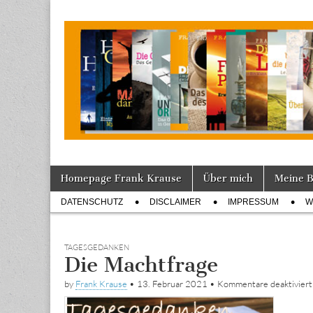
Tagebuch
Skip
Main
Homepage Frank Krause
Über mich
Meine 
to
menu
Sub
content
DATENSCHUTZ
DISCLAIMER
IMPRESSUM
W
menu
TAGESGEDANKEN
Die Machtfrage
by
Frank Krause
•
13. Februar 2021
•
Kommentare deaktiviert