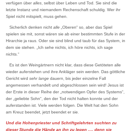
verfügen über
alles
, selbst über Leben und Tod. Sie sind die
letzte Instanz und niemandem Rechenschaft schuldig. Wer ihr
Spiel nicht mitspielt, muss gehen.
Sicherlich denken nicht
alle
„Oberen“ so, aber das Spiel
spielen sie mit, sonst wären sie ab einer bestimmten Stufe in der
Hirarchie ja raus. Oder sie sind blind und taub für das System, in
dem sie stehen. „Ich sehe nichts, ich höre nichts, ich sage
nichts.“
Es ist den Weingärtnern nicht klar, dass diese Getöteten alle
wieder auferstehen und ihre Ankläger sein werden. Das göttliche
Gericht wird
sehr lange
dauern, bis jeder einzelne Fall
angemessen verhandelt und abgeschlossen sein wird! Jesus ist
der Erste in dieser Reihe der „notwendigen Opfer des Systems“,
der „geliebte Sohn“, den der Tod nicht halten konnte und der
auferstanden ist. Viele werden folgen. Die Welt hat den Sohn
am Kreuz beendet, jetzt beendet er sie.
Und die Hohenpriester und Schriftgelehrten suchten zu
dieser Stunde die Hände an ihn zu legen …, denn sie