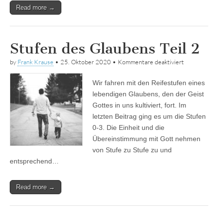
Read more →
Stufen des Glaubens Teil 2
für
by
Frank Krause
•
25. Oktober 2020
•
Kommentare deaktiviert
Stufen
des
Wir fahren mit den Reifestufen eines
Glaubens
Teil
lebendigen Glaubens, den der Geist
2
Gottes in uns kultiviert, fort. Im
letzten Beitrag ging es um die Stufen
0-3. Die Einheit und die
Übereinstimmung mit Gott nehmen
von Stufe zu Stufe zu und
entsprechend…
Read more →