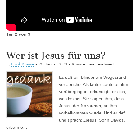
Teil 2 von 9
Wer ist Jesus für uns?
für
by
Frank Krause
•
20. Januar 2021
•
Kommentare deaktiviert
Wer
ist
Es saß ein Blinder am Wegesrand
Jesus
für
vor Jericho. Als lauter Leute an ihm
uns?
vorübergingen, erkundigte er sich,
was los sei. Sie sagten ihm, dass
Jesus, der Nazarener, an ihm
vorbeikommen würde. Und er rief
und sprach: „Jesus, Sohn Davids,
erbarme…