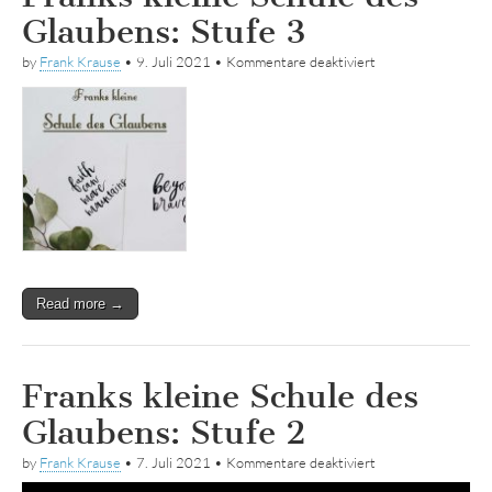
Glaubens: Stufe 3
für
by
Frank Krause
•
9. Juli 2021
•
Kommentare deaktiviert
Franks
kleine
Schule
des
Glaubens:
Stufe
3
Read more →
Franks kleine Schule des
Glaubens: Stufe 2
für
by
Frank Krause
•
7. Juli 2021
•
Kommentare deaktiviert
Franks