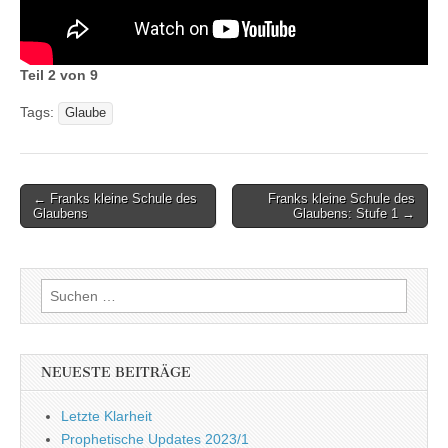
Teil 2 von 9
Tags:
Glaube
Post
← Franks kleine Schule des
Franks kleine Schule des
Glaubens
Glaubens: Stufe 1 →
navigation
Suchen
nach:
NEUESTE BEITRÄGE
Letzte Klarheit
Prophetische Updates 2023/1