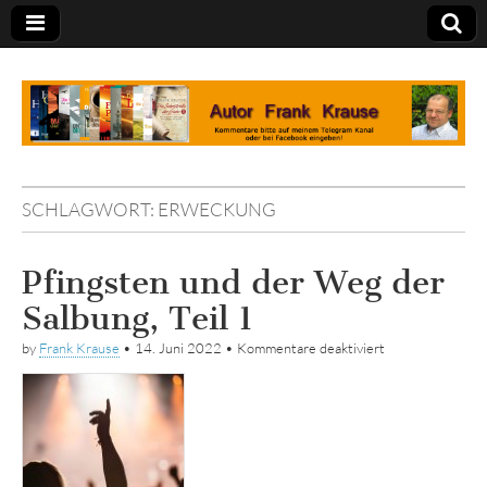
Tagebuch
SCHLAGWORT:
ERWECKUNG
Pfingsten und der Weg der
Salbung, Teil 1
für
by
Frank Krause
•
14. Juni 2022
•
Kommentare deaktiviert
Pfingsten
und
der
Weg
der
Salbung,
Teil
1