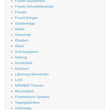
Franks Büchertisch
Franks SchreibWerkstatt
Freude
Frucht bringen
Gastbeiträge
Gebet
Gemeinde
Glauben
Glück
Gott begegnen
Heilung
Herrlichkeit
Kolumne
Lähmung überwinden
Licht
MÄNNER Themen
Messestand
Prophetische Updates
Tagesgedanken
Unterwegs