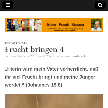
Tagebuch
FRUCHT BRINGEN
Frucht bringen 4
für
by
Frank Krause
•
22. Juni 2022
•
Kommentare deaktiviert
Frucht
bringen
4
„Hierin wird mein Vater verherrlicht, daß
ihr viel Frucht bringt und meine Jünger
werdet.“ (Johannes 15,8)