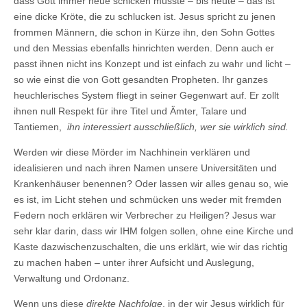
dass Gott immer neue schicken musste – bis heute – das ist
eine dicke Kröte, die zu schlucken ist. Jesus spricht zu jenen
frommen Männern, die schon in Kürze ihn, den Sohn Gottes
und den Messias ebenfalls hinrichten werden. Denn auch er
passt ihnen nicht ins Konzept und ist einfach zu wahr und licht –
so wie einst die von Gott gesandten Propheten. Ihr ganzes
heuchlerisches System fliegt in seiner Gegenwart auf. Er zollt
ihnen null Respekt für ihre Titel und Ämter, Talare und
Tantiemen,
ihn interessiert ausschließlich, wer sie wirklich sind.
Werden wir diese Mörder im Nachhinein verklären und
idealisieren und nach ihren Namen unsere Universitäten und
Krankenhäuser benennen? Oder lassen wir alles genau so, wie
es ist, im Licht stehen und schmücken uns weder mit fremden
Federn noch erklären wir Verbrecher zu Heiligen? Jesus war
sehr klar darin, dass wir IHM folgen sollen, ohne eine Kirche und
Kaste dazwischenzuschalten, die uns erklärt, wie wir das richtig
zu machen haben – unter ihrer Aufsicht und Auslegung,
Verwaltung und Ordonanz.
Wenn uns diese
direkte Nachfolge
, in der wir Jesus wirklich für