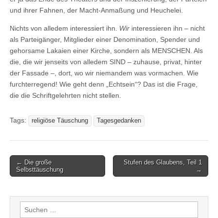
und ihrer Fahnen, der Macht-Anmaßung und Heuchelei.
Nichts von alledem interessiert ihn.
Wir
interessieren ihn – nicht
als Parteigänger, Mitglieder einer Denomination, Spender und
gehorsame Lakaien einer Kirche, sondern als MENSCHEN. Als
die, die wir jenseits von alledem SIND – zuhause, privat, hinter
der Fassade –, dort, wo wir niemandem was vormachen. Wie
furchterregend! Wie geht denn „Echtsein“? Das ist die Frage,
die die Schriftgelehrten nicht stellen.
Tags:
religiöse Täuschung
Tagesgedanken
Post
← Die große
Stufen des Glaubens, Teil 1
Selbsttäuschung
→
navigation
Suchen
nach: