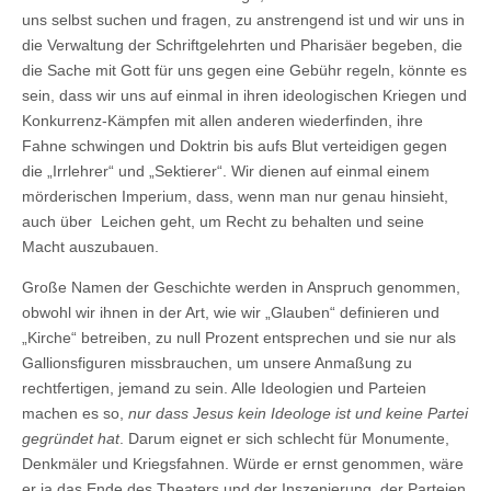
uns selbst suchen und fragen, zu anstrengend ist und wir uns in
die Verwaltung der Schriftgelehrten und Pharisäer begeben, die
die Sache mit Gott für uns gegen eine Gebühr regeln, könnte es
sein, dass wir uns auf einmal in ihren ideologischen Kriegen und
Konkurrenz-Kämpfen mit allen anderen wiederfinden, ihre
Fahne schwingen und Doktrin bis aufs Blut verteidigen gegen
die „Irrlehrer“ und „Sektierer“. Wir dienen auf einmal einem
mörderischen Imperium, dass, wenn man nur genau hinsieht,
auch über Leichen geht, um Recht zu behalten und seine
Macht auszubauen.
Große Namen der Geschichte werden in Anspruch genommen,
obwohl wir ihnen in der Art, wie wir „Glauben“ definieren und
„Kirche“ betreiben, zu null Prozent entsprechen und sie nur als
Gallionsfiguren missbrauchen, um unsere Anmaßung zu
rechtfertigen, jemand zu sein. Alle Ideologien und Parteien
machen es so,
nur dass Jesus kein Ideologe ist und keine Partei
gegründet hat
. Darum eignet er sich schlecht für Monumente,
Denkmäler und Kriegsfahnen. Würde er ernst genommen, wäre
er ja das Ende des Theaters und der Inszenierung, der Parteien