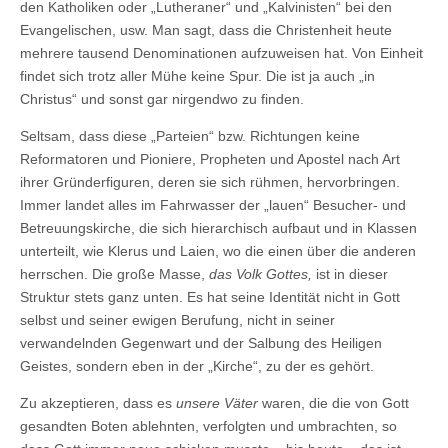
den Katholiken oder „Lutheraner“ und „Kalvinisten“ bei den
Evangelischen, usw. Man sagt, dass die Christenheit heute
mehrere tausend Denominationen aufzuweisen hat. Von Einheit
findet sich trotz aller Mühe keine Spur. Die ist ja auch „in
Christus“ und sonst gar nirgendwo zu finden.
Seltsam, dass diese „Parteien“ bzw. Richtungen keine
Reformatoren und Pioniere, Propheten und Apostel nach Art
ihrer Gründerfiguren, deren sie sich rühmen, hervorbringen.
Immer landet alles im Fahrwasser der „lauen“ Besucher- und
Betreuungskirche, die sich hierarchisch aufbaut und in Klassen
unterteilt, wie Klerus und Laien, wo die einen über die anderen
herrschen. Die große Masse,
das Volk Gottes,
ist in dieser
Struktur stets ganz unten. Es hat seine Identität nicht in Gott
selbst und seiner ewigen Berufung, nicht in seiner
verwandelnden Gegenwart und der Salbung des Heiligen
Geistes, sondern eben in der „Kirche“, zu der es gehört.
Zu akzeptieren, dass es
unsere Väter
waren, die die von Gott
gesandten Boten ablehnten, verfolgten und umbrachten, so