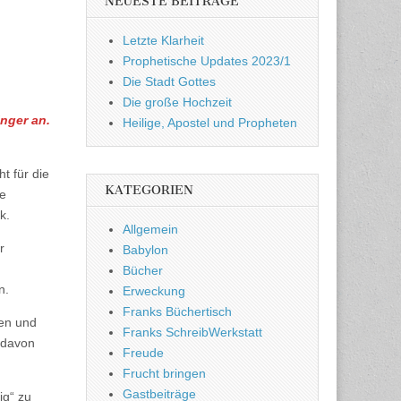
NEUESTE BEITRÄGE
Letzte Klarheit
Prophetische Updates 2023/1
Die Stadt Gottes
Die große Hochzeit
inger an.
Heilige, Apostel und Propheten
t für die
KATEGORIEN
ie
k.
Allgemein
r
Babylon
Bücher
n.
Erweckung
Franks Büchertisch
den und
Franks SchreibWerkstatt
 davon
Freude
Frucht bringen
Gastbeiträge
ig“ zu