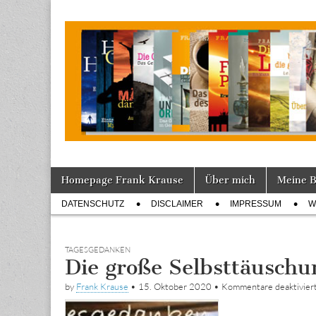
Tagebuch
Skip
Main
Homepage Frank Krause
Über mich
Meine 
to
menu
Sub
content
DATENSCHUTZ
DISCLAIMER
IMPRESSUM
W
menu
TAGESGEDANKEN
Die große Selbsttäuschu
by
Frank Krause
•
15. Oktober 2020
•
Kommentare deaktivier