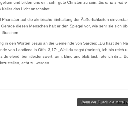
ngelium und bilden uns ein, sehr gute Christen zu sein.
Bis er uns nah
m Keller das Licht anschaltet…
 Pharisäer auf die akribische Einhaltung der Äußerlichkeiten einversta
 Gerade diesen Menschen hält er den Spiegel vor, wie sehr sie sich üb
h täuschen.
zung in den Worten Jesus an die Gemeinde von Sardes: „Du hast den N
inde von Laodicea in Offb. 3,17: „Weil du sagst (meinst), ich bin reich u
s du elend, bemitleidenswert, arm, blind und bloß bist, rate ich dir… B
einzustellen, echt zu werden…
Wenn der Zweck die Mittel h