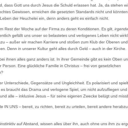
ind, dass Gott uns durch Jesus die Schuld erlassen hat. Ja, da stehen w
echtes Gewissen, erreichen die gesetzten Standards nicht und könnten
n Leben der Heuchelei ein, denn anders geht es einfach nicht.
 Rest der Woche auf der Firma zu deren Konditionen. Es gilt,
irgend
entlich gefällt uns unser so belastetes und verlogenes Leben nicht wirkl
dazu – außer wir machen Karriere und stoßen zum Klub der Oberen und
en. Denn in unserer Kultur geht alles durch Geld – auch in der Kirche.
s bei ihnen alles ganz anders ist. In ihrer Gemeinde gibt es kein Oben u
Person. Eine glückliche Familie in Christus – frei von gesetzlichen
o?
er
Unterschiede, Gegensätze und Ungleichheit. Es polarisiert und spiel
 es braucht das Drama und verlogene Spiel, um nicht aufzufliegen und
nd alle – inklusive Jesus – für seine eigenen Zwecke belügt und miss
e IN UNS – bereit, zu richten, bereit zu urteilen, bereit andere herabz
n instinktiv auf Abstand, wissen alles über ihn, auch ohne uns ihm zu er