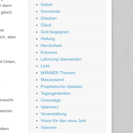
Gebet
ir dann
Gemeinde
 gleich
Glauben
Glück
wie
Gott begegnen
ich, aber
Heilung
Herrlichkeit
Kolumne
Lähmung überwinden
nd Unten,
Licht
MÄNNER Themen
Messestand
t
Prophetische Updates
Tagesgedanken
braucht.
Unterwegs
Vaterherz
usetzen,
Veranstaltung
Vision für das neue Jahr
Visionen
geben