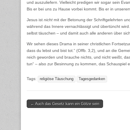
und auszuliefern. Vielleicht predigen wir sogar sein Eva
Bis er bei uns zu Hause vorbei kommt. Bis er in unsere
Jesus ist
nicht
mit der Betonung der Schriftgelehrten und
während das Innere vernachlässigt und übertüncht wird.
selbst täuschen – und damit auch alle anderen über sic
Wir sehen dieses Drama in seiner christlichen Fortset
dass du lebst und bist tot.“ (Offb. 3,2), und an die Geme
reich geworden und brauche nichts, und nicht weißt, das
tun“ – also zur Besinnung zu kommen, das Schauspiel 
Tags:
religiöse Täuschung
Tagesgedanken
Post
← Auch das Gesetz kann ein Götze sein
navigation