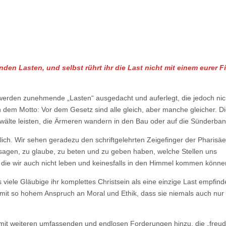
Selbsttäuschung
den Lasten, und selbst rührt ihr die Last nicht mit einem eurer F
 werden zunehmende „Lasten“ ausgedacht und auferlegt, die jedoch nich
dem Motto: Vor dem Gesetz sind alle gleich, aber manche gleicher. D
älte leisten, die Ärmeren wandern in den Bau oder auf die Sünderban
ich. Wir sehen geradezu den schriftgelehrten Zeigefinger der Pharisäe
 sagen, zu glaube, zu beten und zu geben haben, welche Stellen uns
die wir auch nicht leben und keinesfalls in den Himmel kommen könne
viele Gläubige ihr komplettes Christsein als eine einzige Last empfin
g mit so hohem Anspruch an Moral und Ethik, dass sie niemals auch nur
t mit weiteren umfassenden und endlosen Forderungen hinzu, die „freud