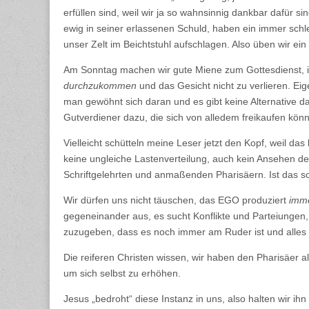
erfüllen sind, weil wir ja so wahnsinnig dankbar dafür s
ewig in seiner erlassenen Schuld, haben ein immer schl
unser Zelt im Beichtstuhl aufschlagen. Also üben wir ei
Am Sonntag machen wir gute Miene zum Gottesdienst, im
durchzukommen
und das Gesicht nicht zu verlieren. Eig
man gewöhnt sich daran und es gibt keine Alternative 
Gutverdiener dazu, die sich von alledem freikaufen könn
Vielleicht schütteln meine Leser jetzt den Kopf, weil da
keine ungleiche Lastenverteilung, auch kein Ansehen der 
Schriftgelehrten und anmaßenden Pharisäern. Ist das s
Wir dürfen uns nicht täuschen, das EGO produziert
imm
gegeneinander aus, es sucht Konflikte und Parteiungen,
zuzugeben, dass es noch immer am Ruder ist und alles u
Die reiferen Christen wissen, wir haben den Pharisäer all
um sich selbst zu erhöhen.
Jesus „bedroht“ diese Instanz in uns, also halten wir ih