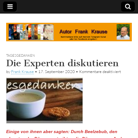
Tagebuch
TAGESGEDANKEN
Die Experten diskutieren
für
by
Frank Krause
•
17. September 2020
•
Kommentare deaktiviert
Die
Experten
diskutier
Einige von ihnen aber sagten: Durch Beelzebub, den