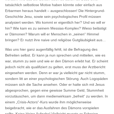
tatsächlich selbstlose Motive haben könnte oder einfach aus
Erbarmen heraus handelt – ausgeschlossen! Die Hintergrund-
Geschichte Jesu, sowie sein psychologisches Profil müssen
analysiert werden. Wo kommt er eigentlich her? Und wo will er
hin? Wie kam es zu seinem Messias-Komplex? Wieso belästigt
er Dämonen? Warum will er Menschen in „seinen“ Himmel
bringen? Er nutzt ihre naive und religiöse Gutgläubigkeit aus…
Was uns hier ganz augenfällig fehlt, ist die Befragung des
Befreiten selbst. Er kann ja nun sprechen und mitteilen, wie es
war, stumm zu sein und wie er den Dämon erlebt hat. Er scheint
jedoch nicht als qualifiziert zu gelten, erst muss der Arztbericht
eingesehen werden. Denn er war ja vielleicht gar nicht stumm,
sondern litt an einer psychologischen Störung. Auch Logopäden
müssen sich die Sache ansehen. Oder er hatte sich mit Jesus
abgesprochen, gegen eine gewisse Summe Geld, Stummheit
vorzutäuschen, um dann medienwirksam „befreit“ zu werden. In
einem „Crisis-Actors“-Kurs wurde ihm möglicherweise
beigebracht, wie er das Ausfahren des Dämons vorspielen
sollte. Keine kleine Aufgabe! Vielleicht musste er Schreien,