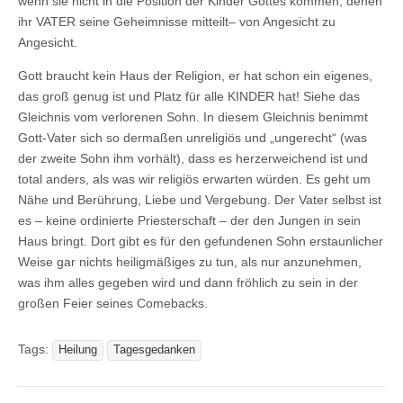
wenn sie nicht in die Position der Kinder Gottes kommen, denen
ihr VATER seine Geheimnisse mitteilt– von Angesicht zu
Angesicht.
Gott braucht kein Haus der Religion, er hat schon ein eigenes,
das groß genug ist und Platz für alle KINDER hat! Siehe das
Gleichnis vom verlorenen Sohn. In diesem Gleichnis benimmt
Gott-Vater sich so dermaßen unreligiös und „ungerecht“ (was
der zweite Sohn ihm vorhält), dass es herzerweichend ist und
total anders, als was wir religiös erwarten würden. Es geht um
Nähe und Berührung, Liebe und Vergebung. Der Vater selbst ist
es – keine ordinierte Priesterschaft – der den Jungen in sein
Haus bringt. Dort gibt es für den gefundenen Sohn erstaunlicher
Weise gar nichts heiligmäßiges zu tun, als nur anzunehmen,
was ihm alles gegeben wird und dann fröhlich zu sein in der
großen Feier seines Comebacks.
Tags:
Heilung
Tagesgedanken