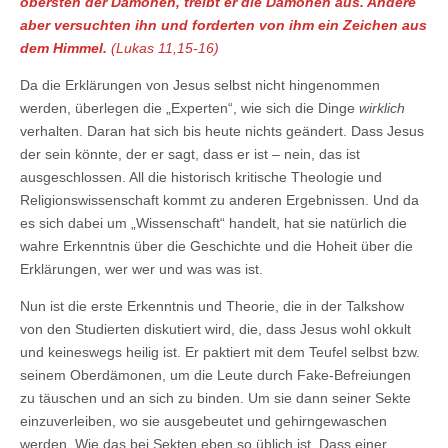
obersten der Dämonen, treibt er die Dämonen aus. Andere
aber versuchten ihn und forderten von ihm ein Zeichen aus
dem Himmel.
(Lukas 11,15-16)
Da die Erklärungen von Jesus selbst nicht hingenommen
werden, überlegen die „Experten“, wie sich die Dinge
wirklich
verhalten. Daran hat sich bis heute nichts geändert. Dass Jesus
der sein könnte, der er sagt, dass er ist – nein, das ist
ausgeschlossen. All die historisch kritische Theologie und
Religionswissenschaft kommt zu anderen Ergebnissen. Und da
es sich dabei um „Wissenschaft“ handelt, hat sie natürlich die
wahre Erkenntnis über die Geschichte und die Hoheit über die
Erklärungen, wer wer und was was ist.
Nun ist die erste Erkenntnis und Theorie, die in der Talkshow
von den Studierten diskutiert wird, die, dass Jesus wohl okkult
und keineswegs heilig ist. Er paktiert mit dem Teufel selbst bzw.
seinem Oberdämonen, um die Leute durch Fake-Befreiungen
zu täuschen und an sich zu binden. Um sie dann seiner Sekte
einzuverleiben, wo sie ausgebeutet und gehirngewaschen
werden. Wie das bei Sekten eben so üblich ist. Dass einer