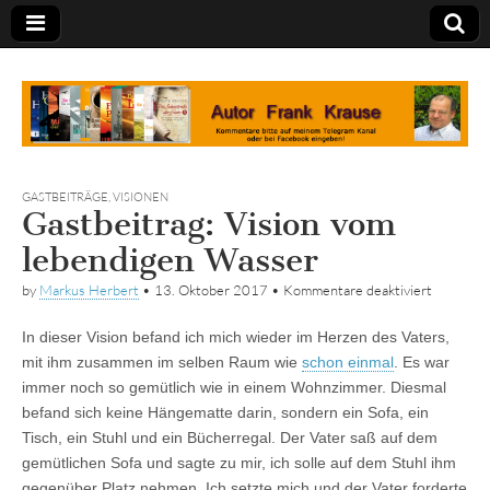
Tagebuch
GASTBEITRÄGE
,
VISIONEN
Gastbeitrag: Vision vom
lebendigen Wasser
für
by
Markus Herbert
•
13. Oktober 2017
•
Kommentare deaktiviert
Gastbeitr
Vision
In dieser Vision befand ich mich wieder im Herzen des Vaters,
vom
lebendig
mit ihm zusammen im selben Raum wie
schon einmal
. Es war
Wasser
immer noch so gemütlich wie in einem Wohnzimmer. Diesmal
befand sich keine Hängematte darin, sondern ein Sofa, ein
Tisch, ein Stuhl und ein Bücherregal. Der Vater saß auf dem
gemütlichen Sofa und sagte zu mir, ich solle auf dem Stuhl ihm
gegenüber Platz nehmen. Ich setzte mich und der Vater forderte