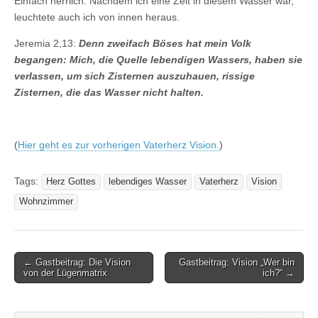
Einfach herrlich. Nachdem ich eine Zeit in diesem Wasser war,
leuchtete auch ich von innen heraus.
Jeremia 2,13:
Denn zweifach Böses hat mein Volk
begangen: Mich, die Quelle lebendigen Wassers, haben sie
verlassen, um sich Zisternen auszuhauen, rissige
Zisternen, die das Wasser nicht halten.
(
Hier geht es zur vorherigen Vaterherz Vision.
)
Tags:
Herz Gottes
lebendiges Wasser
Vaterherz
Vision
Wohnzimmer
Post
← Gastbeitrag: Die Vision
Gastbeitrag: Vision „Wer bin
von der Lügenmatrix
ich?“ →
navigation