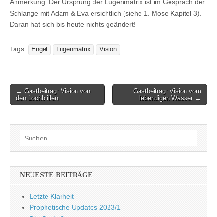
Anmerkung: Der Ursprung der Lügenmatrix ist im Gespräch der
Schlange mit Adam & Eva ersichtlich (siehe 1. Mose Kapitel 3).
Daran hat sich bis heute nichts geändert!
Tags:
Engel
Lügenmatrix
Vision
Post
← Gastbeitrag: Vision von
Gastbeitrag: Vision vom
den Lochbrillen
lebendigen Wasser →
navigation
Suchen
nach:
NEUESTE BEITRÄGE
Letzte Klarheit
Prophetische Updates 2023/1