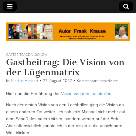
Tagebuch
GASTBEITRÄGE
,
VISIONEN
Gastbeitrag: Die Vision von
der Lügenmatrix
für
by
Markus Herbert
•
27. August 2017
•
Kommentare deaktiviert
Gastbeitra
Die
Hier nun die Forführung der
Vision von den Lochbrillen
:
Vision
von
der
Nach der ersten Vision von den Lochbrillen ging die Vision an
Lügenmatr
einem anderen Ort weiter. Ich sah jetzt Michael nicht mehr auf
dem Schoß des Vaters sitzen, sondern wieder auf der Erde.
Aber offensichtlich konnte ich in der Vision in die unsichtbare
Welt blicken.