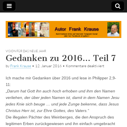
Tagebuch
VISION FÜR DAS NEUE JAHR
Gedanken zu 2016… Teil 7
für
by
Frank Krause
•
12. Januar 2016
•
Kommentare deaktiviert
Gedanken
zu
Ich mache mir Gedanken über 2016 und lese in Philipper 2,9-
2016…
Teil
11:
7
„
Darum hat Gott ihn auch hoch erhoben und ihm den Namen
verliehen, der über jeden Namen ist, damit in dem Namen Jesu
jedes Knie sich beuge … und jede Zunge bekenne, dass Jesus
Christus Herr ist, zur Ehre Gottes, des Vaters.“
Die illegalen Pächter des Weinberges, die den Anspruch des
legitimen Erben zurückgewiesen und ihn einfach umgebracht