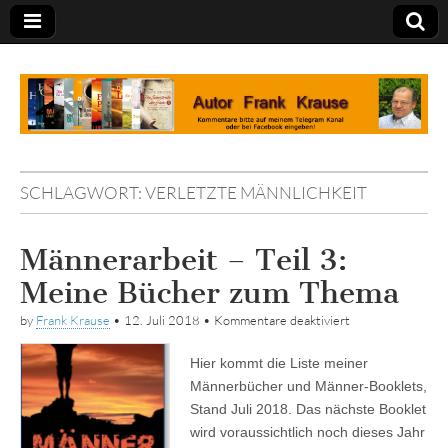
Tagebuch
SCHLAGWORT:
VERLETZTE MÄNNLICHKEIT
Männerarbeit – Teil 3:
Meine Bücher zum Thema
für
by
Frank Krause
•
12. Juli 2018
•
Kommentare deaktiviert
Männerarbeit
–
Hier kommt die Liste meiner
Teil
3:
Männerbücher und Männer-Booklets,
Meine
Stand Juli 2018. Das nächste Booklet
Bücher
zum
wird voraussichtlich noch dieses Jahr
Thema