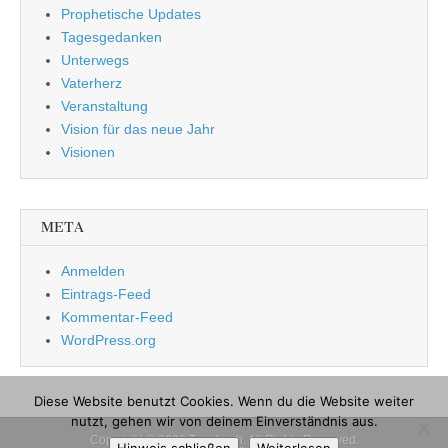
Prophetische Updates
Tagesgedanken
Unterwegs
Vaterherz
Veranstaltung
Vision für das neue Jahr
Visionen
META
Anmelden
Eintrags-Feed
Kommentar-Feed
WordPress.org
Diese Website benutzt Cookies. Wenn du die Website weiter
nutzt, gehen wir von deinem Einverständnis aus.
Copyright © 2026
Tagebuch
. All Rights Reserved.