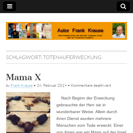
Tagebuch
SCHLAGWORT:
TOTENAUFERWECKUNG
Mama X
für
by
Frank Krause
•
26. Februar 2019
•
Kommentare deaktiviert
Mama
X
Nach Beginn der Erweckung
gebrauchte der Herr sie in
wunderbarer Weise. Allein durch
ihren Dienst wurden mehrere
Menschen vom Tode erweckt. Einer
von ihnen war ein Mann auf der Insel