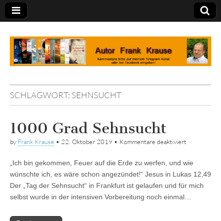
Tagebuch
SCHLAGWORT:
SEHNSUCHT
1000 Grad Sehnsucht
für
by
Frank Krause
•
22. Oktober 2019
•
Kommentare deaktiviert
1000
Grad
„Ich bin gekommen, Feuer auf die Erde zu werfen, und wie
Sehnsucht
wünschte ich, es wäre schon angezündet!“ Jesus in Lukas 12,49
Der „Tag der Sehnsucht“ in Frankfurt ist gelaufen und für mich
selbst wurde in der intensiven Vorbereitung noch einmal…