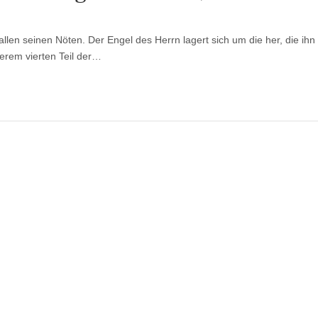
für
Franks
prophetische
 allen seinen Nöten. Der Engel des Herrn lagert sich um die her, die ihn
Anmerkungen
zu
serem vierten Teil der…
2018,
Teil
4