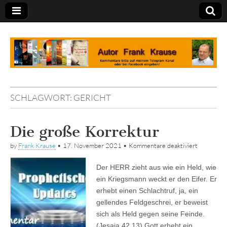
Tagebuch
SCHLAGWORT:
GERICHT
Die große Korrektur
für
by
Frank Krause
•
17. November 2021
•
Kommentare deaktiviert
Die
große
Der HERR zieht aus wie ein Held, wie
Korrektur
ein Kriegsmann weckt er den Eifer. Er
erhebt einen Schlachtruf, ja, ein
gellendes Feldgeschrei, er beweist
sich als Held gegen seine Feinde.
(Jesaja 42,13) Gott erhebt ein