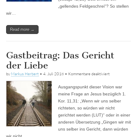
„gellendes Feldgeschrei“? So stellen
wir…
Read more →
Gastbeitrag: Das Gericht
der Liebe
für
by
Markus Herbert
•
4. Juli 2018
•
Kommentare deaktiviert
Gastbeitrag:
Das
Ausgangspunkt dieser Vision war
Gericht
der
meine Frage an Jesus bezüglich 1.
Liebe
Kor. 11,31: „Wenn wir uns selber
richteten, so würden wir nicht
gerichtet werden (LUT)“ oder in einer
anderen Übersetzung „Gingen wir mit
uns selber ins Gericht, dann würden
wir nicht…