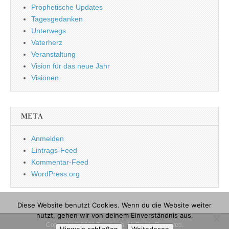
Prophetische Updates
Tagesgedanken
Unterwegs
Vaterherz
Veranstaltung
Vision für das neue Jahr
Visionen
META
Anmelden
Eintrags-Feed
Kommentar-Feed
WordPress.org
Diese Website benutzt Cookies. Wenn du die Website weiter
nutzt, gehen wir von deinem Einverständnis aus.
Copyright © 2026
Tagebuch
. All Rights Reserved.