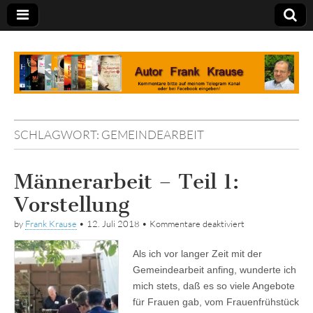
Tagebuch
SCHLAGWORT:
GEMEINDEARBEIT
Männerarbeit – Teil 1:
Vorstellung
für
by
Frank Krause
•
12. Juli 2018
•
Kommentare deaktiviert
Männerarbeit
–
Als ich vor langer Zeit mit der
Teil
1:
Gemeindearbeit anfing, wunderte ich
Vorstellung
mich stets, daß es so viele Angebote
für Frauen gab, vom Frauenfrühstück