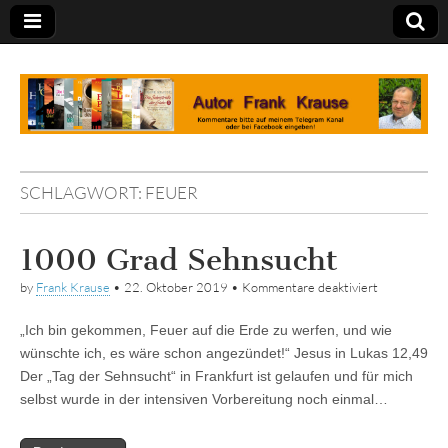
Tagebuch
SCHLAGWORT:
FEUER
1000 Grad Sehnsucht
für
by
Frank Krause
•
22. Oktober 2019
•
Kommentare deaktiviert
1000
Grad
„Ich bin gekommen, Feuer auf die Erde zu werfen, und wie
Sehnsucht
wünschte ich, es wäre schon angezündet!“ Jesus in Lukas 12,49
Der „Tag der Sehnsucht“ in Frankfurt ist gelaufen und für mich
selbst wurde in der intensiven Vorbereitung noch einmal…