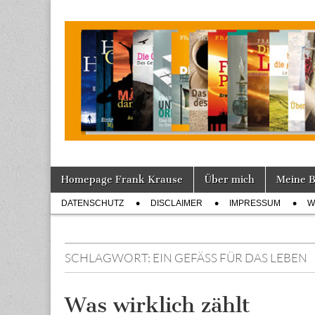
Tagebuch
Skip
Main
Homepage Frank Krause
Über mich
Meine 
to
menu
Sub
content
DATENSCHUTZ
DISCLAIMER
IMPRESSUM
W
menu
SCHLAGWORT:
EIN GEFÄSS FÜR DAS LEBEN
Was wirklich zählt