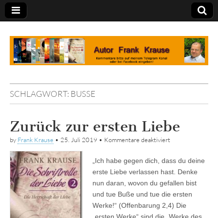
Tagebuch
SCHLAGWORT:
BUSSE
Zurück zur ersten Liebe
für
by
Frank Krause
•
25. Juli 2019
•
Kommentare deaktiviert
Zurück
zur
„Ich habe gegen dich, dass du deine
ersten
Liebe
erste Liebe verlassen hast. Denke
nun daran, wovon du gefallen bist
und tue Buße und tue die ersten
Werke!“ (Offenbarung 2,4) Die
„ersten Werke“ sind die „Werke des