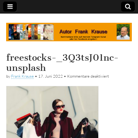
Tagebuch
freestocks-_3Q3tsJ01nc-
unsplash
für
by
Frank Krause
•
17. Juni 2022
•
Kommentare deaktiviert
freestocks-
_3Q3tsJ01nc-
unsplash