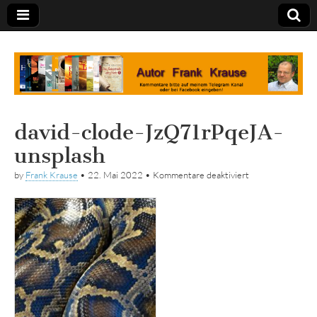
Tagebuch
david-clode-JzQ71rPqeJA-
unsplash
für
by
Frank Krause
•
22. Mai 2022
•
Kommentare deaktiviert
david-
clode-
JzQ71rPqeJA-
unsplash