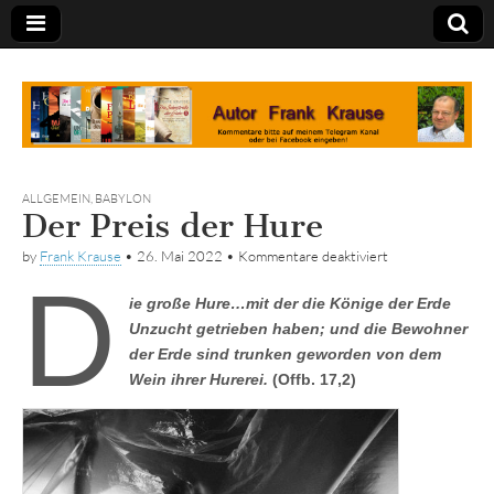
Tagebuch
ALLGEMEIN
,
BABYLON
Der Preis der Hure
für
by
Frank Krause
•
26. Mai 2022
•
Kommentare deaktiviert
Der
d
Preis
ie große Hure…mit der die Könige der Erde
der
Hure
Unzucht getrieben haben; und die Bewohner
der Erde sind trunken geworden von dem
Wein ihrer Hurerei.
(Offb. 17,2)