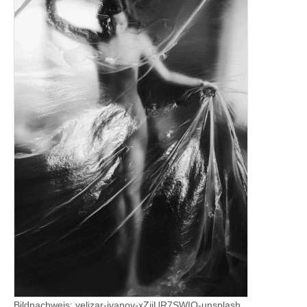
Bildnachweis: velizar-ivanov-xZjiUR7SWIQ-unsplash