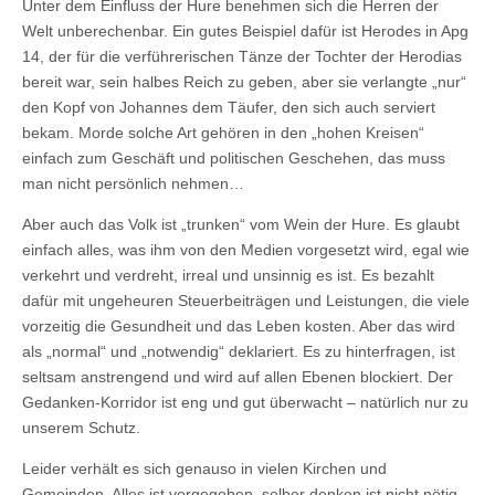
Unter dem Einfluss der Hure benehmen sich die Herren der
Welt unberechenbar. Ein gutes Beispiel dafür ist Herodes in Apg
14, der für die verführerischen Tänze der Tochter der Herodias
bereit war, sein halbes Reich zu geben, aber sie verlangte „nur“
den Kopf von Johannes dem Täufer, den sich auch serviert
bekam. Morde solche Art gehören in den „hohen Kreisen“
einfach zum Geschäft und politischen Geschehen, das muss
man nicht persönlich nehmen…
Aber auch das Volk ist „trunken“ vom Wein der Hure. Es glaubt
einfach alles, was ihm von den Medien vorgesetzt wird, egal wie
verkehrt und verdreht, irreal und unsinnig es ist. Es bezahlt
dafür mit ungeheuren Steuerbeiträgen und Leistungen, die viele
vorzeitig die Gesundheit und das Leben kosten. Aber das wird
als „normal“ und „notwendig“ deklariert. Es zu hinterfragen, ist
seltsam anstrengend und wird auf allen Ebenen blockiert. Der
Gedanken-Korridor ist eng und gut überwacht – natürlich nur zu
unserem Schutz.
Leider verhält es sich genauso in vielen Kirchen und
Gemeinden. Alles ist vorgegeben, selber denken ist nicht nötig,