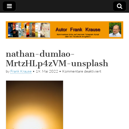
Tagebuch
nathan-dumlao-
MrtzHLp4zVM-unsplash
für
by
Frank Krause
•
19. Mai 2022
•
Kommentare deaktiviert
nathan-
dumlao-
MrtzHLp4zVM-
unsplash