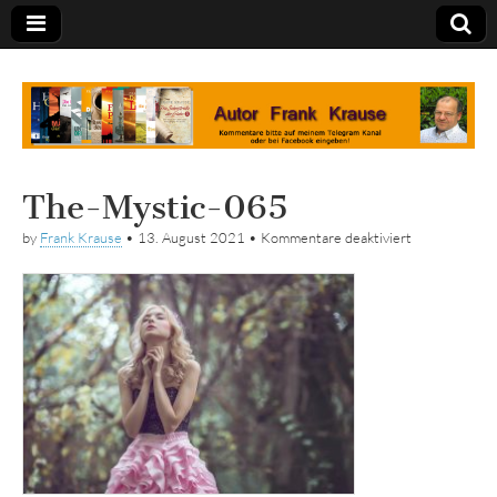
Tagebuch
The-Mystic-065
für
by
Frank Krause
•
13. August 2021
•
Kommentare deaktiviert
The-
Mystic-
065