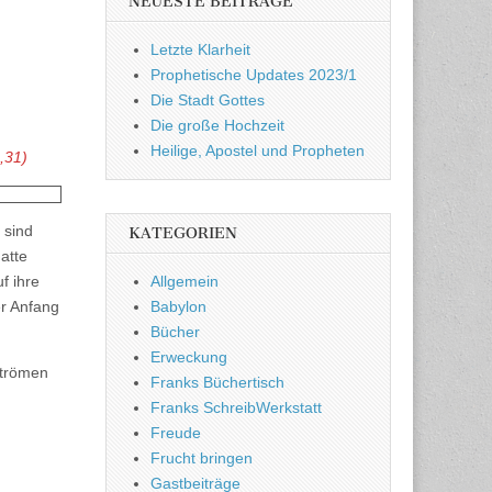
NEUESTE BEITRÄGE
Letzte Klarheit
Prophetische Updates 2023/1
Die Stadt Gottes
Die große Hochzeit
Heilige, Apostel und Propheten
,31)
 sind
KATEGORIEN
atte
Allgemein
f ihre
Babylon
er Anfang
Bücher
Erweckung
strömen
Franks Büchertisch
Franks SchreibWerkstatt
Freude
Frucht bringen
Gastbeiträge