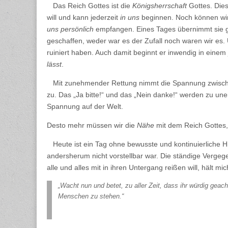
Das Reich Gottes ist die
Königsherrschaft
Gottes. Dies
will und kann jederzeit
in uns
beginnen. Noch können wir
uns persönlich
empfangen. Eines Tages übernimmt sie gan
geschaffen, weder war es der Zufall noch waren wir es. U
ruiniert haben. Auch damit beginnt er inwendig in eine
lässt
.
Mit zunehmender Rettung nimmt die Spannung zwischen d
zu. Das „Ja bitte!“ und das „Nein danke!“ werden zu uner
Spannung auf der Welt.
Desto mehr müssen wir die
Nähe
mit dem Reich Gottes, 
Heute ist ein Tag ohne bewusste und kontinuierliche H
andersherum nicht vorstellbar war. Die ständige Verge
alle und alles mit in ihren Untergang reißen will, hält m
„Wacht nun und betet, zu aller Zeit, dass ihr würdig gea
Menschen zu stehen.“