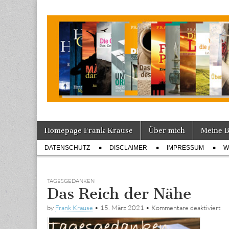
Tagebuch
Skip
Main
Homepage Frank Krause
Über mich
Meine 
to
menu
Sub
content
DATENSCHUTZ
DISCLAIMER
IMPRESSUM
W
menu
TAGESGEDANKEN
Das Reich der Nähe
für
by
Frank Krause
•
15. März 2021
•
Kommentare deaktiviert
Da
Re