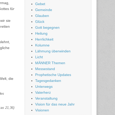
ermag,
Gebet
Gottes
für
Gemeinde
Glauben
wir sie
Glück
retten
Gott begegnen
Heilung
Herrlichkeit
lehnt,
Kolumne
gliche
Lähmung überwinden
Licht
MÄNNER Themen
Messestand
Prophetische Updates
elt, die
Tagesgedanken
Unterwegs
Vaterherz
des
Veranstaltung
Vision für das neue Jahr
kas 21,36)
Visionen