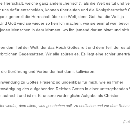
e Herrschaft, welche ganz anders „herrscht“, als die Welt es tut und v
 uns dafür entscheiden, können überlaufen und die Königsherrschaft 
z generell die Herrschaft über die Welt, denn Gott hat die Welt ja
nd Gott wird sie wieder so herrlich machen, wie sie einmal war, bevor 
m jeden Menschen in dem Moment, wo ihn jemand darum bittet und sich 
em Teil der Welt, der das Reich Gottes ruft und dem Teil, der es ab
bittlichen Gegensätzen. Wir alle spüren es. Es liegt eine schier unerträ
die Berührung und Verbundenheit damit kultivieren.
inwendung zu Gottes Präsenz so undenkbar für mich, wie es früher
genwärtigung des aufgehenden Reiches Gottes in einer untergehenden W
ich aufrecht und ist m. E. unsere vordringliche Aufgabe als Christen.
chtet werdet, dem allem, was geschehen soll, zu entfliehen und vor dem Sohn 
(Lu