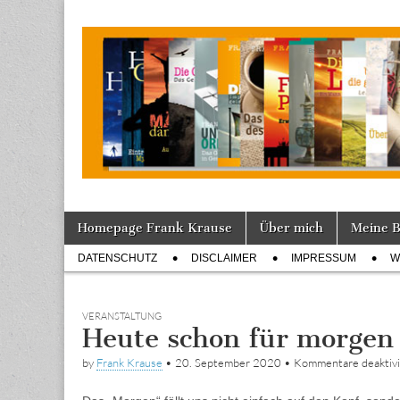
Tagebuch
Skip
Main
Homepage Frank Krause
Über mich
Meine 
to
menu
Sub
content
DATENSCHUTZ
DISCLAIMER
IMPRESSUM
W
menu
VERANSTALTUNG
Heute schon für morgen
by
Frank Krause
•
20. September 2020
•
Kommentare deaktivi