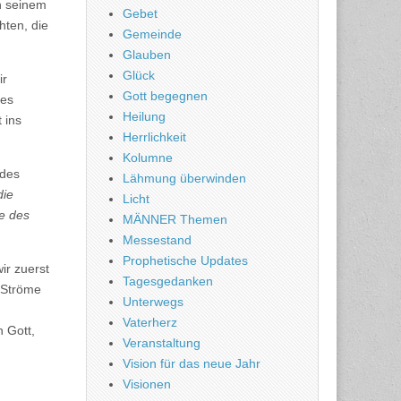
n seinem
Gebet
hten, die
Gemeinde
Glauben
Glück
ir
Gott begegnen
des
Heilung
 ins
Herrlichkeit
Kolumne
 des
Lähmung überwinden
die
Licht
e des
MÄNNER Themen
Messestand
Prophetische Updates
ir zuerst
Tagesgedanken
 Ströme
Unterwegs
Vaterherz
 Gott,
Veranstaltung
Vision für das neue Jahr
Visionen