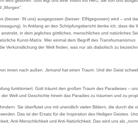
ern wird geboren. Gott legt uns eine Vision ins Herz, die von uns ausge
für
morgen
nd „Morgen“.
leben?
 uns (besser: IN uns) ausgegossen (besser: EINgegossen) wird – und d
ssagung). In Anklang an den Schöpfungsbericht denke ich, dass die 
nstrebt, in dem jegliches göttliches, menschliches und natürliches Sei
-natürliche Kunst-Matrix. Wer einmal dem Begriff des
Transhumanismus
e Verkünstlichung der Welt finden, was nur als diabolisch zu bezeichn
 von innen nach außen.
Jemand hat einen Traum.
Und der Geist schwe
höpfung funktioniert. Gott träumt den großen Traum des Paradieses – und
eil der Welt und Geschichte hinein das Paradies zu träumen und zu pro
indern. Sie überflutet uns mit unendlich vielen Bildern, die durch die v
erden. Das ist der Ersatz für die Inspiration des Heiligen Geistes. Un
hkeit, Anti-Menschlichkeit und Anti-Natürlichkeit. Das wird uns als „norm