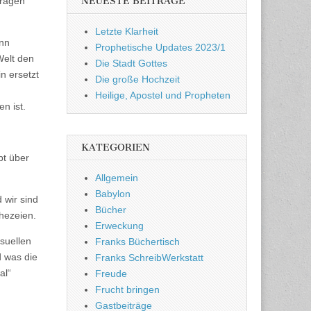
tragen
NEUESTE BEITRÄGE
Letzte Klarheit
ann
Prophetische Updates 2023/1
Welt den
Die Stadt Gottes
n ersetzt
Die große Hochzeit
Heilige, Apostel und Propheten
en ist.
KATEGORIEN
bt über
Allgemein
Babylon
 wir sind
Bücher
phezeien.
Erweckung
isuellen
Franks Büchertisch
d was die
Franks SchreibWerkstatt
al“
Freude
Frucht bringen
Gastbeiträge