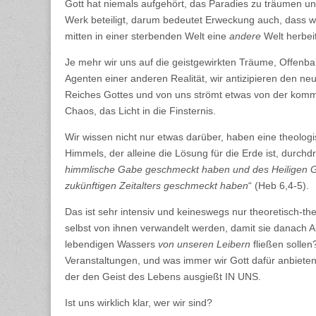
Gott hat niemals aufgehört, das Paradies zu träumen un
Werk beteiligt, darum bedeutet Erweckung auch, dass w
mitten in einer sterbenden Welt eine
andere
Welt herbei
Je mehr wir uns auf die geistgewirkten Träume, Offenb
Agenten einer anderen Realität, wir antizipieren den 
Reiches Gottes und von uns strömt etwas von der kommen
Chaos, das Licht in die Finsternis.
Wir wissen nicht nur etwas darüber, haben eine theologi
Himmels, der alleine die Lösung für die Erde ist, durchdr
himmlische Gabe geschmeckt haben und des Heiligen Gei
zukünftigen Zeitalters geschmeckt haben
“ (Heb 6,4-5).
Das ist sehr intensiv und keineswegs nur theoretisch-th
selbst von ihnen verwandelt werden, damit sie danach
lebendigen Wassers
von unseren Leibern
fließen sollen
Veranstaltungen, und was immer wir Gott dafür anbiete
der den Geist des Lebens ausgießt IN UNS.
Ist uns wirklich klar, wer wir sind?