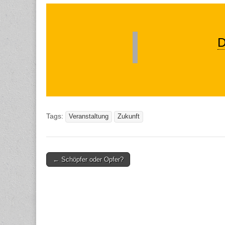
D
Tags:
Veranstaltung
Zukunft
Post
← Schöpfer oder Opfer?
navigation