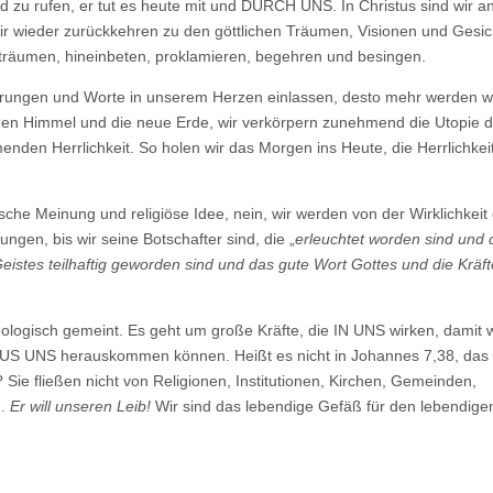
d zu rufen, er tut es heute mit und DURCH UNS. In Christus sind wir a
ir wieder zurückkehren zu den göttlichen Träumen, Visionen und Gesic
träumen, hineinbeten, proklamieren, begehren und besingen.
arungen und Worte in unserem Herzen einlassen, desto mehr werden w
neuen Himmel und die neue Erde, wir verkörpern zunehmend die Utopie 
den Herrlichkeit. So holen wir das Morgen ins Heute, die Herrlichkeit
sche Meinung und religiöse Idee, nein, wir werden von der Wirklichkeit
ungen, bis wir seine Botschafter sind, die „
erleuchtet worden sind und 
stes teilhaftig geworden sind und das gute Wort Gottes und die Kräft
eologisch gemeint. Es geht um große Kräfte, die IN UNS wirken, damit w
 AUS UNS herauskommen können. Heißt es nicht in Johannes 7,38, das
? Sie fließen nicht von Religionen, Institutionen, Kirchen, Gemeinden,
n.
Er will unseren Leib!
Wir sind das lebendige Gefäß für den lebendigen