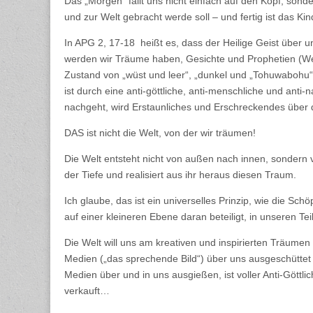
Das „Morgen“ fällt uns nicht einfach auf den Kopf, sond
und zur Welt gebracht werde soll – und fertig ist das Ki
In APG 2, 17-18 heißt es, dass der Heilige Geist über
werden wir Träume haben, Gesichte und Prophetien (Wei
Zustand von „wüst und leer“, „dunkel und „Tohuwabohu“ a
ist durch eine anti-göttliche, anti-menschliche und anti
nachgeht, wird Erstaunliches und Erschreckendes über di
DAS ist nicht die Welt, von der wir träumen!
Die Welt entsteht nicht von außen nach innen, sondern
der Tiefe und realisiert aus ihr heraus diesen Traum.
Ich glaube, das ist ein universelles Prinzip, wie die Sc
auf einer kleineren Ebene daran beteiligt, in unseren T
Die Welt will uns am kreativen und inspirierten Träumen h
Medien („das sprechende Bild“) über uns ausgeschüttet w
Medien über und in uns ausgießen, ist voller Anti-Göttlic
verkauft…