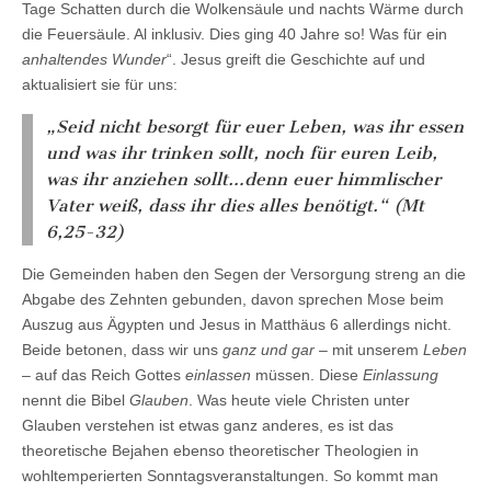
Tage Schatten durch die Wolkensäule und nachts Wärme durch
die Feuersäule. Al inklusiv. Dies ging 40 Jahre so! Was für ein
anhaltendes Wunder
“. Jesus greift die Geschichte auf und
aktualisiert sie für uns:
„Seid nicht besorgt für euer Leben, was ihr essen
und was ihr trinken sollt, noch für euren Leib,
was ihr anziehen sollt…denn euer himmlischer
Vater weiß, dass ihr dies alles benötigt.“ (Mt
6,25-32)
Die Gemeinden haben den Segen der Versorgung streng an die
Abgabe des Zehnten gebunden, davon sprechen Mose beim
Auszug aus Ägypten und Jesus in Matthäus 6 allerdings nicht.
Beide betonen, dass wir uns
ganz und gar
– mit unserem
Leben
– auf das Reich Gottes
einlassen
müssen. Diese
Einlassung
nennt die Bibel
Glauben
. Was heute viele Christen unter
Glauben verstehen ist etwas ganz anderes, es ist das
theoretische Bejahen ebenso theoretischer Theologien in
wohltemperierten Sonntagsveranstaltungen. So kommt man