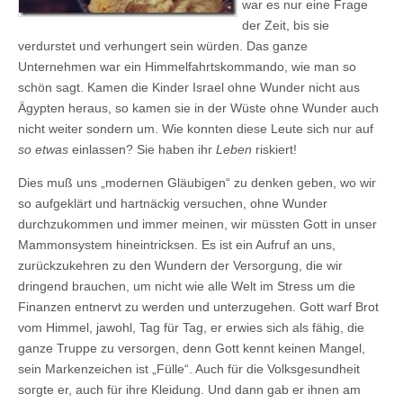
war es nur eine Frage
der Zeit, bis sie
verdurstet und verhungert sein würden. Das ganze
Unternehmen war ein Himmelfahrtskommando, wie man so
schön sagt. Kamen die Kinder Israel ohne Wunder nicht aus
Ägypten heraus, so kamen sie in der Wüste ohne Wunder auch
nicht weiter sondern um. Wie konnten diese Leute sich nur auf
so etwas
einlassen? Sie haben ihr
Leben
riskiert!
Dies muß uns „modernen Gläubigen“ zu denken geben, wo wir
so aufgeklärt und hartnäckig versuchen, ohne Wunder
durchzukommen und immer meinen, wir müssten Gott in unser
Mammonsystem hineintricksen. Es ist ein Aufruf an uns,
zurückzukehren zu den Wundern der Versorgung, die wir
dringend brauchen, um nicht wie alle Welt im Stress um die
Finanzen entnervt zu werden und unterzugehen. Gott warf Brot
vom Himmel, jawohl, Tag für Tag, er erwies sich als fähig, die
ganze Truppe zu versorgen, denn Gott kennt keinen Mangel,
sein Markenzeichen ist „Fülle“. Auch für die Volksgesundheit
sorgte er, auch für ihre Kleidung. Und dann gab er ihnen am