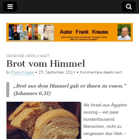
Tagebuch
GEMEINDE
,
HERRLICHKEIT
Brot vom Himmel
für
by
Frank Krause
•
25. September 2019
•
Kommentare deaktiviert
Brot
vom
„Brot aus dem Himmel gab er ihnen zu essen.“
Himmel
(Johannes 6,31)
Als Israel aus Ägypten
auszog – ein paar
hunderttausend
Menschen, nicht zu
vergessen das Vieh –