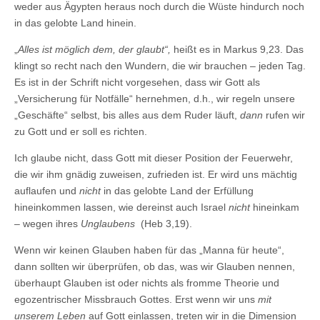
weder aus Ägypten heraus noch durch die Wüste hindurch noch
in das gelobte Land hinein.
„
Alles ist möglich dem, der glaubt“,
heißt es in Markus 9,23. Das
klingt so recht nach den Wundern, die wir brauchen – jeden Tag.
Es ist in der Schrift nicht vorgesehen, dass wir Gott als
„Versicherung für Notfälle“ hernehmen, d.h., wir regeln unsere
„Geschäfte“ selbst, bis alles aus dem Ruder läuft,
dann
rufen wir
zu Gott und er soll es richten.
Ich glaube nicht, dass Gott mit dieser Position der Feuerwehr,
die wir ihm gnädig zuweisen, zufrieden ist. Er wird uns mächtig
auflaufen und
nicht
in das gelobte Land der Erfüllung
hineinkommen lassen, wie dereinst auch Israel
nicht
hineinkam
– wegen ihres
Unglaubens
(Heb 3,19).
Wenn wir keinen Glauben haben für das „Manna für heute“,
dann sollten wir überprüfen, ob das, was wir Glauben nennen,
überhaupt Glauben ist oder nichts als fromme Theorie und
egozentrischer Missbrauch Gottes. Erst wenn wir uns
mit
unserem Leben
auf Gott einlassen, treten wir in die Dimension