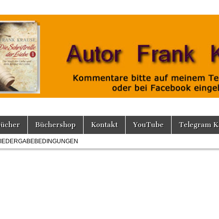
Bücher
Büchershop
Kontakt
YouTube
Telegram K
IEDERGABEBEDINGUNGEN
a-
75853.jpg