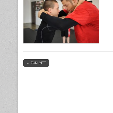
Post
← ZUKUNFT
navigation