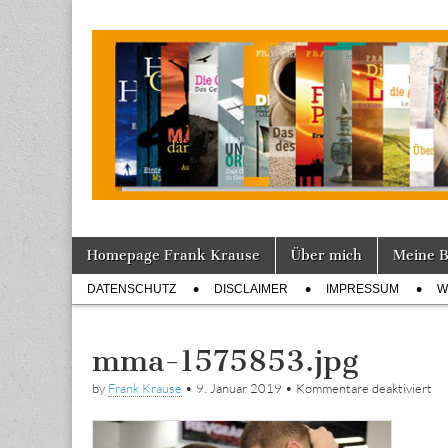
Tagebuch
Skip
Main
Homepage Frank Krause
Über mich
Meine 
to
menu
Sub
content
DATENSCHUTZ
DISCLAIMER
IMPRESSUM
W
menu
mma-1575853.jpg
für
by
Frank Krause
•
9. Januar 2019
•
Kommentare deaktiviert
mm
15