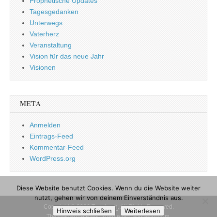
Prophetische Updates
Tagesgedanken
Unterwegs
Vaterherz
Veranstaltung
Vision für das neue Jahr
Visionen
META
Anmelden
Eintrags-Feed
Kommentar-Feed
WordPress.org
Diese Website benutzt Cookies. Wenn du die Website weiter
nutzt, gehen wir von deinem Einverständnis aus.
Copyright © 2026
Tagebuch
. All Rights Reserved.
Hinweis schließen
Weiterlesen
The Magazine Basic Theme by
bavotasan.com
.