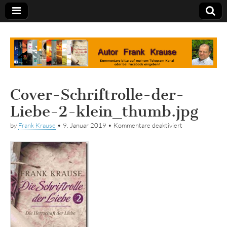
Tagebuch
Cover-Schriftrolle-der-
Liebe-2-klein_thumb.jpg
für
by
Frank Krause
•
9. Januar 2019
•
Kommentare deaktiviert
Cover-
Schriftrolle-
der-
Liebe-
2-
klein_thumb.jpg