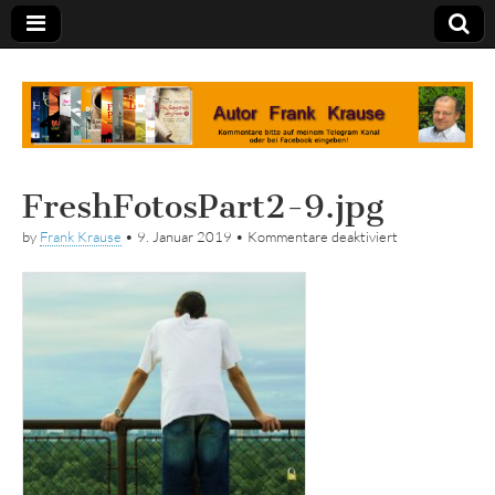
Tagebuch
FreshFotosPart2-9.jpg
für
by
Frank Krause
•
9. Januar 2019
•
Kommentare deaktiviert
FreshFotosPart
9.jpg