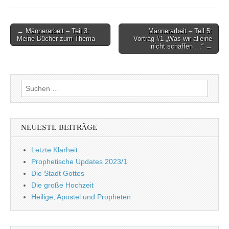
Post
← Männerarbeit – Teil 3:
Männerarbeit – Teil 5:
Meine Bücher zum Thema
Vortrag #1 „Was wir alleine
navigation
nicht schaffen …“ →
Suchen
nach:
NEUESTE BEITRÄGE
Letzte Klarheit
Prophetische Updates 2023/1
Die Stadt Gottes
Die große Hochzeit
Heilige, Apostel und Propheten