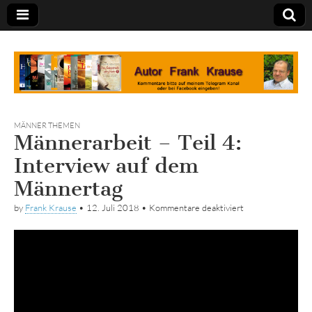
Tagebuch
MÄNNER THEMEN
Männerarbeit – Teil 4:
Interview auf dem
Männertag
für
by
Frank Krause
•
12. Juli 2018
•
Kommentare deaktiviert
Männerarbeit
–
Teil
4:
Interview
auf
dem
Männertag