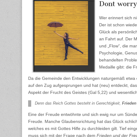
des
Dont worry
Glü
Teil
1
Wer erinnert sich ni
Der ist schon wied
Glück als persönlic
an Fahrt auf. Der 
und „Flow“, die man
Psychologie, Genuss
behandelten Proble
Medaille gibt: die
Da die Gemeinde den Entwicklungen naturgemäß etwa eine 
auf den Zug aufgesprungen und hat (neu) entdeckt, dass
Aspekt der Frucht des Geistes (Gal 5,22) und wesentlic
Denn das Reich Gottes besteht in Gerechtigkeit,
Frieden
Eine der Freude entwöhnte und sich ewig nur um Sünde, 
Freude. Manche Glaubensrichtung hat das Glück schlicht
welches es mit Gottes Hilfe zu durchleiden gilt. Tief e
muss sich mit der Frage nach dem
Frieden und der Fre