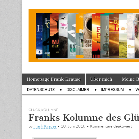
Tagebuch
Skip
Main
Homepage Frank Krause
Über mich
Meine 
to
menu
Sub
content
DATENSCHUTZ
DISCLAIMER
IMPRESSUM
W
menu
GLÜCK
,
KOLUMNE
Franks Kolumne des Glüc
für
by
Frank Krause
•
10. Juni 2018
•
Kommentare deaktiviert
Fra
Kol