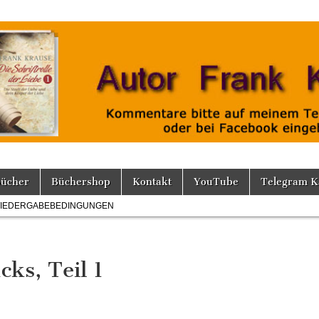
Bücher
Büchershop
Kontakt
YouTube
Telegram K
IEDERGABEBEDINGUNGEN
ks, Teil 1
nks
umne