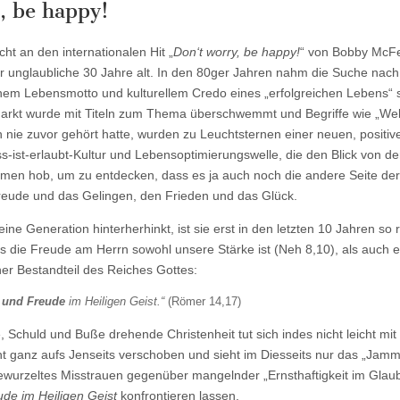
, be happy!
cks,
cht an den internationalen Hit „
Don‘t worry, be happy!
“ von Bobby McFe
er unglaubliche 30 Jahre alt. In den 80ger Jahren nahm die Suche nac
hem Lebensmotto und kulturellem Credo eines „erfolgreichen Lebens“ s
Markt wurde mit Titeln zum Thema überschwemmt und Begriffe wie „Wel
 nie zuvor gehört hatte, wurden zu Leuchtsternen einer neuen, positiv
-ist-erlaubt-Kultur und Lebensoptimierungswelle, die den Blick von d
men hob, um zu entdecken, dass es ja auch noch die andere Seite der
 Freude und das Gelingen, den Frieden und das Glück.
Generation hinterherhinkt, ist sie erst in den letzten 10 Jahren so r
 die Freude am Herrn sowohl unsere Stärke ist (Neh 8,10), als auch e
her Bestandteil des Reiches Gottes:
 und Freude
im Heiligen Geist.“
(Römer 14,17)
Schuld und Buße drehende Christenheit tut sich indes nicht leicht mit
 ganz aufs Jenseits verschoben und sieht im Diesseits nur das „Jamme
ingewurzeltes Misstrauen gegenüber mangelnder „Ernsthaftigkeit im Glau
ude im Heiligen Geist
konfrontieren lassen.