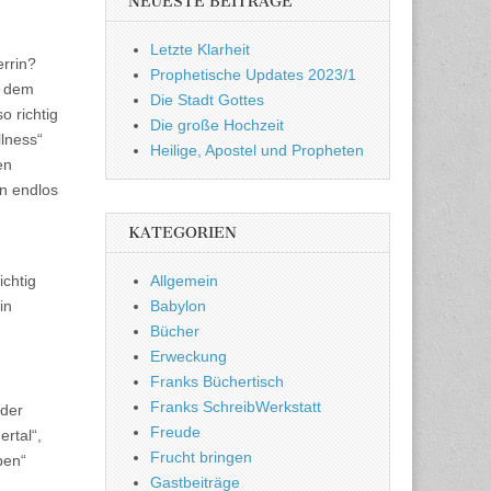
NEUESTE BEITRÄGE
Letzte Klarheit
rrin?
Prophetische Updates 2023/1
h dem
Die Stadt Gottes
o richtig
Die große Hochzeit
lness“
Heilige, Apostel und Propheten
en
en endlos
KATEGORIEN
Allgemein
ichtig
Babylon
in
Bücher
Erweckung
Franks Büchertisch
Franks SchreibWerkstatt
 der
Freude
rtal“,
Frucht bringen
ben“
Gastbeiträge