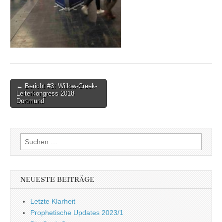
Post
← Bericht #3: Willow-Creek-
Leiterkongress 2018
navigation
Dortmund
Suchen
nach:
NEUESTE BEITRÄGE
Letzte Klarheit
Prophetische Updates 2023/1