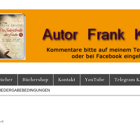
Bücher
Büchershop
Kontakt
YouTube
Telegram K
IEDERGABEBEDINGUNGEN
für
rt
Lochbrille