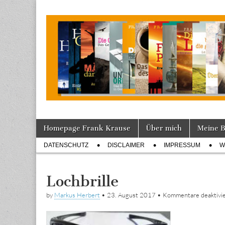
Tagebuch
Skip
Main
Homepage Frank Krause
Über mich
Meine 
to
menu
Sub
content
DATENSCHUTZ
DISCLAIMER
IMPRESSUM
W
menu
Lochbrille
by
Markus Herbert
•
23. August 2017
•
Kommentare deaktivie