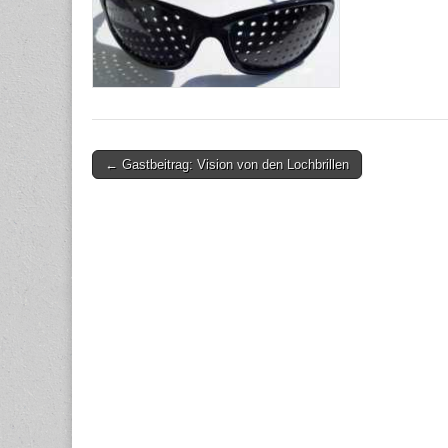
Post
← Gastbeitrag: Vision von den Lochbrillen
navigation